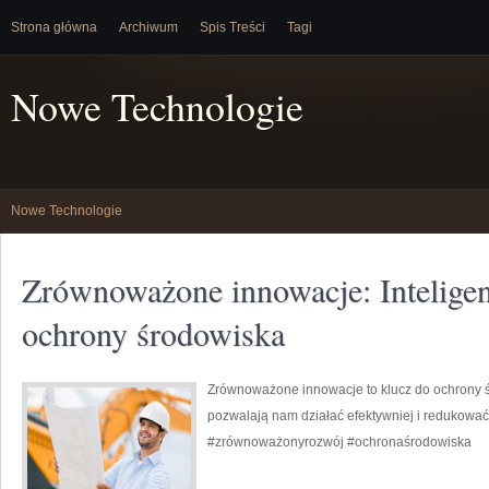
Strona główna
Archiwum
Spis Treści
Tagi
Nowe Technologie
Nowe Technologie
Zrównoważone innowacje: Inteligen
ochrony środowiska
Zrównoważone innowacje to klucz do ochrony ś
pozwalają nam działać efektywniej i redukować
#zrównoważonyrozwój #ochronaśrodowiska