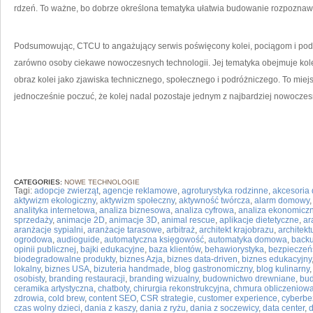
rdzeń. To ważne, bo dobrze określona tematyka ułatwia budowanie rozpoznaw
Podsumowując, CTCU to angażujący serwis poświęcony kolei, pociągom i po
zarówno osoby ciekawe nowoczesnych technologii. Jej tematyka obejmuje kolej
obraz kolei jako zjawiska technicznego, społecznego i podróżniczego. To miej
jednocześnie poczuć, że kolej nadal pozostaje jednym z najbardziej nowocze
CATEGORIES:
NOWE TECHNOLOGIE
Tagi:
adopcje zwierząt
,
agencje reklamowe
,
agroturystyka rodzinne
,
akcesoria
aktywizm ekologiczny
,
aktywizm społeczny
,
aktywność twórcza
,
alarm domowy
analityka internetowa
,
analiza biznesowa
,
analiza cyfrowa
,
analiza ekonomicz
sprzedaży
,
animacje 2D
,
animacje 3D
,
animal rescue
,
aplikacje dietetyczne
,
ar
aranżacje sypialni
,
aranżacje tarasowe
,
arbitraż
,
architekt krajobrazu
,
architek
ogrodowa
,
audioguide
,
automatyczna księgowość
,
automatyka domowa
,
back
opinii publicznej
,
bajki edukacyjne
,
baza klientów
,
behawiorystyka
,
bezpieczeń
biodegradowalne produkty
,
biznes Azja
,
biznes data-driven
,
biznes edukacyjny
lokalny
,
biznes USA
,
bizuteria handmade
,
blog gastronomiczny
,
blog kulinarny
osobisty
,
branding restauracji
,
branding wizualny
,
budownictwo drewniane
,
bu
ceramika artystyczna
,
chatboty
,
chirurgia rekonstrukcyjna
,
chmura obliczeniowa
zdrowia
,
cold brew
,
content SEO
,
CSR strategie
,
customer experience
,
cyberbe
czas wolny dzieci
,
dania z kaszy
,
dania z ryżu
,
dania z soczewicy
,
data center
,
d