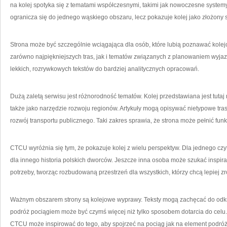
na kolej spotyka się z tematami współczesnymi, takimi jak nowoczesne syste
ogranicza się do jednego wąskiego obszaru, lecz pokazuje kolej jako złożony 
Strona może być szczególnie wciągająca dla osób, które lubią poznawać kolej
zarówno najpiękniejszych tras, jak i tematów związanych z planowaniem wyjaz
lekkich, rozrywkowych tekstów do bardziej analitycznych opracowań.
Dużą zaletą serwisu jest różnorodność tematów. Kolej przedstawiana jest tutaj 
także jako narzędzie rozwoju regionów. Artykuły mogą opisywać nietypowe trasy
rozwój transportu publicznego. Taki zakres sprawia, że strona może pełnić f
CTCU wyróżnia się tym, że pokazuje kolej z wielu perspektyw. Dla jednego cz
dla innego historia polskich dworców. Jeszcze inna osoba może szukać inspir
potrzeby, tworząc rozbudowaną przestrzeń dla wszystkich, którzy chcą lepiej zr
Ważnym obszarem strony są kolejowe wyprawy. Teksty mogą zachęcać do odkry
podróż pociągiem może być czymś więcej niż tylko sposobem dotarcia do celu.
CTCU może inspirować do tego, aby spojrzeć na pociąg jak na element podróż