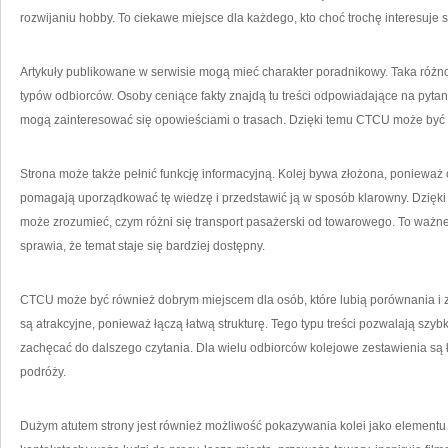
rozwijaniu hobby. To ciekawe miejsce dla każdego, kto choć trochę interesuje 
Artykuły publikowane w serwisie mogą mieć charakter poradnikowy. Taka różn
typów odbiorców. Osoby ceniące fakty znajdą tu treści odpowiadające na pytania
mogą zainteresować się opowieściami o trasach. Dzięki temu CTCU może by
Strona może także pełnić funkcję informacyjną. Kolej bywa złożona, ponieważ 
pomagają uporządkować tę wiedzę i przedstawić ją w sposób klarowny. Dzięki t
może zrozumieć, czym różni się transport pasażerski od towarowego. To ważn
sprawia, że temat staje się bardziej dostępny.
CTCU może być również dobrym miejscem dla osób, które lubią porównania i 
są atrakcyjne, ponieważ łączą łatwą strukturę. Tego typu treści pozwalają sz
zachęcać do dalszego czytania. Dla wielu odbiorców kolejowe zestawienia są
podróży.
Dużym atutem strony jest również możliwość pokazywania kolei jako elementu k