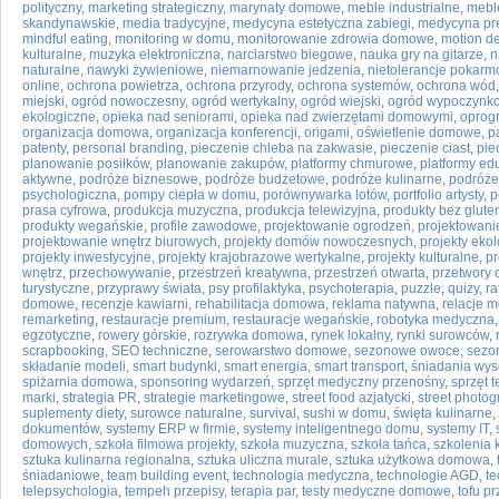
polityczny
,
marketing strategiczny
,
marynaty domowe
,
meble industrialne
,
mebl
skandynawskie
,
media tradycyjne
,
medycyna estetyczna zabiegi
,
medycyna pr
mindful eating
,
monitoring w domu
,
monitorowanie zdrowia domowe
,
motion d
kulturalne
,
muzyka elektroniczna
,
narciarstwo biegowe
,
nauka gry na gitarze
,
n
naturalne
,
nawyki żywieniowe
,
niemarnowanie jedzenia
,
nietolerancje pokar
online
,
ochrona powietrza
,
ochrona przyrody
,
ochrona systemów
,
ochrona wód
miejski
,
ogród nowoczesny
,
ogród wertykalny
,
ogród wiejski
,
ogród wypoczynk
ekologiczne
,
opieka nad seniorami
,
opieka nad zwierzętami domowymi
,
oprog
organizacja domowa
,
organizacja konferencji
,
origami
,
oświetlenie domowe
,
p
patenty
,
personal branding
,
pieczenie chleba na zakwasie
,
pieczenie ciast
,
pie
planowanie posiłków
,
planowanie zakupów
,
platformy chmurowe
,
platformy ed
aktywne
,
podróże biznesowe
,
podróże budżetowe
,
podróże kulinarne
,
podróże
psychologiczna
,
pompy ciepła w domu
,
porównywarka lotów
,
portfolio artysty
,
p
prasa cyfrowa
,
produkcja muzyczna
,
produkcja telewizyjna
,
produkty bez glute
produkty wegańskie
,
profile zawodowe
,
projektowanie ogrodzeń
,
projektowani
projektowanie wnętrz biurowych
,
projekty domów nowoczesnych
,
projekty eko
projekty inwestycyjne
,
projekty krajobrazowe wertykalne
,
projekty kulturalne
,
pr
wnętrz
,
przechowywanie
,
przestrzeń kreatywna
,
przestrzeń otwarta
,
przetwory
turystyczne
,
przyprawy świata
,
psy profilaktyka
,
psychoterapia
,
puzzle
,
quizy
,
ra
domowe
,
recenzje kawiarni
,
rehabilitacja domowa
,
reklama natywna
,
relacje 
remarketing
,
restauracje premium
,
restauracje wegańskie
,
robotyka medyczna
egzotyczne
,
rowery górskie
,
rozrywka domowa
,
rynek lokalny
,
rynki surowców
,
scrapbooking
,
SEO techniczne
,
serowarstwo domowe
,
sezonowe owoce
,
sezo
składanie modeli
,
smart budynki
,
smart energia
,
smart transport
,
śniadania wy
spiżarnia domowa
,
sponsoring wydarzeń
,
sprzęt medyczny przenośny
,
sprzęt 
marki
,
strategia PR
,
strategie marketingowe
,
street food azjatycki
,
street photog
suplementy diety
,
surowce naturalne
,
survival
,
sushi w domu
,
święta kulinarne
,
dokumentów
,
systemy ERP w firmie
,
systemy inteligentnego domu
,
systemy IT
,
domowych
,
szkoła filmowa projekty
,
szkoła muzyczna
,
szkoła tańca
,
szkolenia 
sztuka kulinarna regionalna
,
sztuka uliczna murale
,
sztuka użytkowa domowa
,
śniadaniowe
,
team building event
,
technologia medyczna
,
technologie AGD
,
te
telepsychologia
,
tempeh przepisy
,
terapia par
,
testy medyczne domowe
,
tofu pr