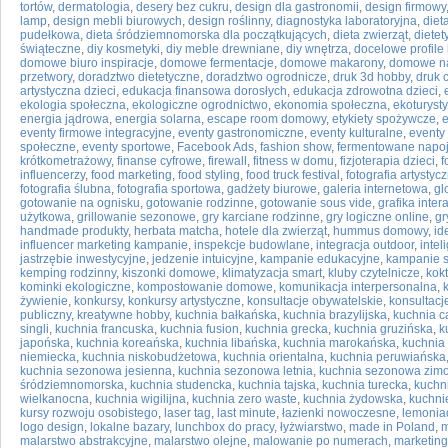
tortów
,
dermatologia
,
desery bez cukru
,
design dla gastronomii
,
design firmowy
lamp
,
design mebli biurowych
,
design roślinny
,
diagnostyka laboratoryjna
,
diet
pudełkowa
,
dieta śródziemnomorska dla początkujących
,
dieta zwierząt
,
dietet
świąteczne
,
diy kosmetyki
,
diy meble drewniane
,
diy wnętrza
,
docelowe profile 
domowe biuro inspiracje
,
domowe fermentacje
,
domowe makarony
,
domowe n
przetwory
,
doradztwo dietetyczne
,
doradztwo ogrodnicze
,
druk 3d hobby
,
druk 
artystyczna dzieci
,
edukacja finansowa dorosłych
,
edukacja zdrowotna dzieci
,
ekologia społeczna
,
ekologiczne ogrodnictwo
,
ekonomia społeczna
,
ekoturyst
energia jądrowa
,
energia solarna
,
escape room domowy
,
etykiety spożywcze
,
e
eventy firmowe integracyjne
,
eventy gastronomiczne
,
eventy kulturalne
,
eventy 
społeczne
,
eventy sportowe
,
Facebook Ads
,
fashion show
,
fermentowane napo
krótkometrażowy
,
finanse cyfrowe
,
firewall
,
fitness w domu
,
fizjoterapia dzieci
,
f
influencerzy
,
food marketing
,
food styling
,
food truck festival
,
fotografia artystyc
fotografia ślubna
,
fotografia sportowa
,
gadżety biurowe
,
galeria internetowa
,
gl
gotowanie na ognisku
,
gotowanie rodzinne
,
gotowanie sous vide
,
grafika inte
użytkowa
,
grillowanie sezonowe
,
gry karciane rodzinne
,
gry logiczne online
,
gr
handmade produkty
,
herbata matcha
,
hotele dla zwierząt
,
hummus domowy
,
id
influencer marketing kampanie
,
inspekcje budowlane
,
integracja outdoor
,
intel
jastrzębie inwestycyjne
,
jedzenie intuicyjne
,
kampanie edukacyjne
,
kampanie 
kemping rodzinny
,
kiszonki domowe
,
klimatyzacja smart
,
kluby czytelnicze
,
kok
kominki ekologiczne
,
kompostowanie domowe
,
komunikacja interpersonalna
,
żywienie
,
konkursy
,
konkursy artystyczne
,
konsultacje obywatelskie
,
konsultacj
publiczny
,
kreatywne hobby
,
kuchnia bałkańska
,
kuchnia brazylijska
,
kuchnia 
singli
,
kuchnia francuska
,
kuchnia fusion
,
kuchnia grecka
,
kuchnia gruzińska
,
k
japońska
,
kuchnia koreańska
,
kuchnia libańska
,
kuchnia marokańska
,
kuchnia
niemiecka
,
kuchnia niskobudżetowa
,
kuchnia orientalna
,
kuchnia peruwiańska
kuchnia sezonowa jesienna
,
kuchnia sezonowa letnia
,
kuchnia sezonowa zim
śródziemnomorska
,
kuchnia studencka
,
kuchnia tajska
,
kuchnia turecka
,
kuchn
wielkanocna
,
kuchnia wigilijna
,
kuchnia zero waste
,
kuchnia żydowska
,
kuchni
kursy rozwoju osobistego
,
laser tag
,
last minute
,
łazienki nowoczesne
,
lemoni
logo design
,
lokalne bazary
,
lunchbox do pracy
,
łyżwiarstwo
,
made in Poland
,
m
malarstwo abstrakcyjne
,
malarstwo olejne
,
malowanie po numerach
,
marketing