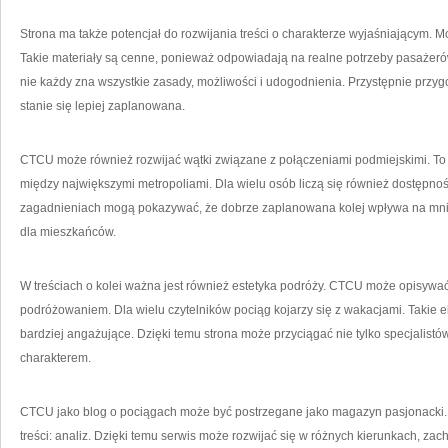
Strona ma także potencjał do rozwijania treści o charakterze wyjaśniającym.
Takie materiały są cenne, ponieważ odpowiadają na realne potrzeby pasażerów.
nie każdy zna wszystkie zasady, możliwości i udogodnienia. Przystępnie przy
stanie się lepiej zaplanowana.
CTCU może również rozwijać wątki związane z połączeniami podmiejskimi. To t
między największymi metropoliami. Dla wielu osób liczą się również dostępność
zagadnieniach mogą pokazywać, że dobrze zaplanowana kolej wpływa na mniej
dla mieszkańców.
W treściach o kolei ważna jest również estetyka podróży. CTCU może opisywać n
podróżowaniem. Dla wielu czytelników pociąg kojarzy się z wakacjami. Takie el
bardziej angażujące. Dzięki temu strona może przyciągać nie tylko specjalistów,
charakterem.
CTCU jako blog o pociągach może być postrzegane jako magazyn pasjonacki. J
treści: analiz. Dzięki temu serwis może rozwijać się w różnych kierunkach, z