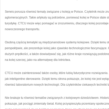
Serwis porusza również tematy związane z koleją w Polsce. Czytelnik może zna
aglomeracyjnych. Takie artykuły są potrzebne, ponieważ kolej w Polsce stale si
turystykę. CTCU może więc pomagać w zrozumieniu, dlaczego kolej pozostaj
nowoczesnego transportu.
Osobną częścią tematyki są międzynarodowe systemy kolejowe. Dzięki temu st
perspektywie, ale prezentuje kolej jako zjawisko technologicznie fascynujące
dużych prędkości, a także dowiadywać się, jak różne kraje rozwiązują podobn
na kolej szerzej, jako na alternatywę dla lotnictwa.
CTCU może zainteresować także osoby, które lubią futurystyczne rozwiązania.
jak inteligentne sterowanie. Dzięki temu strona pokazuje, że kolej nie jest wył
również laboratorium nowych technologii. Dla czytelników ciekawych techniki 
Nie brakuje tu również tematów związanych z kolejowym dziedzictwem. Historia 
pokazuje, jak pociągi zmieniały świat. Kolej przyspieszyła przemiany społecz