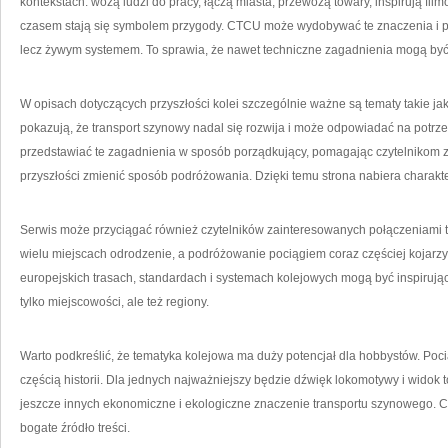
kontekstach: wożą ludzi do pracy, łączą miasta, przewożą towary, inspirują fi
czasem stają się symbolem przygody. CTCU może wydobywać te znaczenia i poka
lecz żywym systemem. To sprawia, że nawet techniczne zagadnienia mogą by
W opisach dotyczących przyszłości kolei szczególnie ważne są tematy takie ja
pokazują, że transport szynowy nadal się rozwija i może odpowiadać na pot
przedstawiać te zagadnienia w sposób porządkujący, pomagając czytelnikom 
przyszłości zmienić sposób podróżowania. Dzięki temu strona nabiera charakt
Serwis może przyciągać również czytelników zainteresowanych połączeniami 
wielu miejscach odrodzenie, a podróżowanie pociągiem coraz częściej kojarzy s
europejskich trasach, standardach i systemach kolejowych mogą być inspirują
tylko miejscowości, ale też regiony.
Warto podkreślić, że tematyka kolejowa ma duży potencjał dla hobbystów. Poc
częścią historii. Dla jednych najważniejszy będzie dźwięk lokomotywy i widok to
jeszcze innych ekonomiczne i ekologiczne znaczenie transportu szynowego. C
bogate źródło treści.