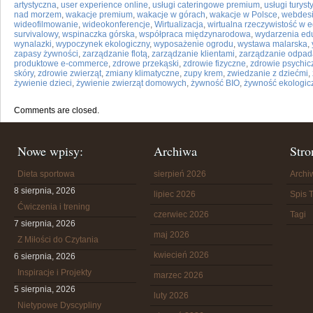
artystyczna
,
user experience online
,
usługi cateringowe premium
,
usługi turys
nad morzem
,
wakacje premium
,
wakacje w górach
,
wakacje w Polsce
,
webdes
wideofilmowanie
,
wideokonferencje
,
Wirtualizacja
,
wirtualna rzeczywistość w e
survivalowy
,
wspinaczka górska
,
współpraca międzynarodowa
,
wydarzenia ed
wynalazki
,
wypoczynek ekologiczny
,
wyposażenie ogrodu
,
wystawa malarska
,
zapasy żywności
,
zarządzanie flotą
,
zarządzanie klientami
,
zarządzanie odpa
produktowe e-commerce
,
zdrowe przekąski
,
zdrowie fizyczne
,
zdrowie psychic
skóry
,
zdrowie zwierząt
,
zmiany klimatyczne
,
zupy krem
,
zwiedzanie z dziećmi
,
żywienie dzieci
,
żywienie zwierząt domowych
,
żywność BIO
,
żywność ekologic
Comments are closed.
Nowe wpisy:
Archiwa
Stro
Dieta sportowa
sierpień 2026
Arch
8 sierpnia, 2026
lipiec 2026
Spis T
Ćwiczenia i trening
czerwiec 2026
Tagi
7 sierpnia, 2026
maj 2026
Z Miłości do Czytania
kwiecień 2026
6 sierpnia, 2026
Inspiracje i Projekty
marzec 2026
5 sierpnia, 2026
luty 2026
Nietypowe Dyscypliny