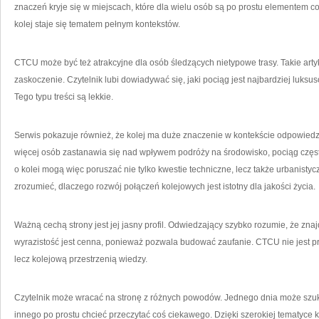
znaczeń kryje się w miejscach, które dla wielu osób są po prostu elementem c
kolej staje się tematem pełnym kontekstów.
CTCU może być też atrakcyjne dla osób śledzących nietypowe trasy. Takie arty
zaskoczenie. Czytelnik lubi dowiadywać się, jaki pociąg jest najbardziej luksus
Tego typu treści są lekkie.
Serwis pokazuje również, że kolej ma duże znaczenie w kontekście odpowied
więcej osób zastanawia się nad wpływem podróży na środowisko, pociąg częs
o kolei mogą więc poruszać nie tylko kwestie techniczne, lecz także urbanis
zrozumieć, dlaczego rozwój połączeń kolejowych jest istotny dla jakości życia.
Ważną cechą strony jest jej jasny profil. Odwiedzający szybko rozumie, że zna
wyrazistość jest cenna, ponieważ pozwala budować zaufanie. CTCU nie jest 
lecz kolejową przestrzenią wiedzy.
Czytelnik może wracać na stronę z różnych powodów. Jednego dnia może szuk
innego po prostu chcieć przeczytać coś ciekawego. Dzięki szerokiej tematyc