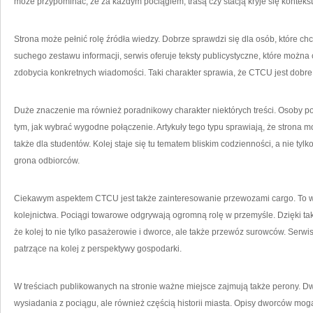
może przypominać, że za każdym pociągiem, trasą czy stacją kryje się kontekst
Strona może pełnić rolę źródła wiedzy. Dobrze sprawdzi się dla osób, które ch
suchego zestawu informacji, serwis oferuje teksty publicystyczne, które można 
zdobycia konkretnych wiadomości. Taki charakter sprawia, że CTCU jest dobre 
Duże znaczenie ma również poradnikowy charakter niektórych treści. Osoby po
tym, jak wybrać wygodne połączenie. Artykuły tego typu sprawiają, że strona m
także dla studentów. Kolej staje się tu tematem bliskim codzienności, a nie tyl
grona odbiorców.
Ciekawym aspektem CTCU jest także zainteresowanie przewozami cargo. To w
kolejnictwa. Pociągi towarowe odgrywają ogromną rolę w przemyśle. Dzięki ta
że kolej to nie tylko pasażerowie i dworce, ale także przewóz surowców. Ser
patrzące na kolej z perspektywy gospodarki.
W treściach publikowanych na stronie ważne miejsce zajmują także perony. Dwo
wysiadania z pociągu, ale również częścią historii miasta. Opisy dworców mogą 