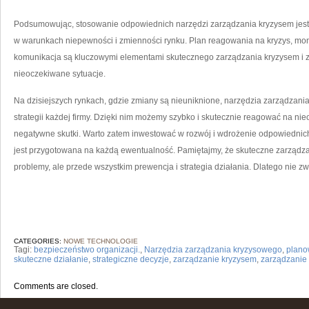
Podsumowując, stosowanie odpowiednich narzędzi ‌zarządzania kryzysem jest
w warunkach niepewności i zmienności rynku. Plan reagowania na kryzys,‌ mon
komunikacja są kluczowymi elementami skutecznego zarządzania kryzysem i z
nieoczekiwane sytuacje.
Na dzisiejszych rynkach, gdzie zmiany są nieuniknione, narzędzia ‌zarządzan
strategii każdej firmy. Dzięki nim możemy szybko i skutecznie⁤ reagować na nie
negatywne⁣ skutki. Warto zatem inwestować w⁣ rozwój i wdrożenie odpowiednich
jest przygotowana⁤ na każdą ewentualność. Pamiętajmy,‍ że skuteczne zarządzan
problemy, ale przede wszystkim prewencja i strategia działania. Dlatego nie zwl
CATEGORIES:
NOWE TECHNOLOGIE
Tagi:
bezpieczeństwo organizacji.
,
Narzędzia zarządzania kryzysowego
,
plano
skuteczne działanie
,
strategiczne decyzje
,
zarządzanie kryzysem
,
zarządzanie
Comments are closed.