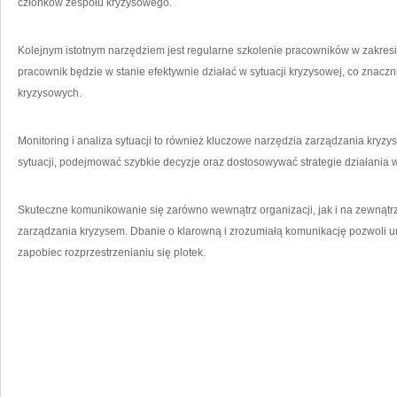
członków zespołu kryzysowego.
Kolejnym istotnym narzędziem jest regularne szkolenie pracowników w zakresi
pracownik będzie‍ w stanie efektywnie działać w sytuacji kryzysowej, co znac
kryzysowych.
Monitoring i⁢ analiza sytuacji to również kluczowe narzędzia zarządzania kryz
sytuacji, podejmować szybkie ​decyzje‍ oraz dostosowywać strategie działania w
Skuteczne komunikowanie się zarówno wewnątrz ‍organizacji, jak i na zewnątrz
zarządzania kryzysem. Dbanie o klarowną i ⁢zrozumiałą komunikację pozwoli 
zapobiec rozprzestrzenianiu się‌ plotek.