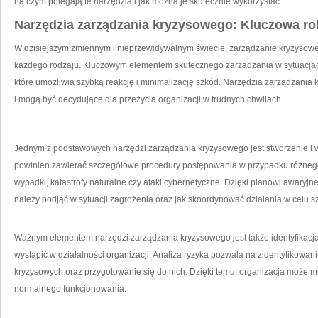
na czym ‍polegają⁣ te narzędzia i jak można je skutecznie wykorzystać.
Narzędzia‍ zarządzania kryzysowego: Kluczowa r
W dzisiejszym zmiennym i nieprzewidywalnym świecie, zarządzanie kryzysowe staj
każdego rodzaju. Kluczowym elementem skutecznego zarządzania w sytuacjac
które umożliwia szybką ⁤reakcję ‍i minimalizację szkód. Narzędzia zarządzan
i⁢ mogą być decydujące dla przeżycia organizacji w trudnych chwilach.
Jednym z podstawowych narzędzi zarządzania kryzysowego jest‌ stworzenie i w
powinien ‍zawierać szczegółowe procedury postępowania w przypadku różnego 
wypadki, katastrofy naturalne czy ataki cybernetyczne. Dzięki planowi awaryjnem
należy podjąć w sytuacji zagrożenia oraz jak skoordynować działania w celu 
Ważnym elementem narzędzi zarządzania kryzysowego jest także identyfikacja 
wystąpić w działalności⁢ organizacji. Analiza ryzyka pozwala na⁣ zidentyfikow
⁣kryzysowych ​oraz przygotowanie się do nich. Dzięki temu, organizacja może m
normalnego‍ funkcjonowania.