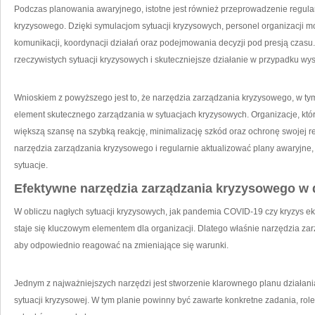
Podczas planowania awaryjnego, istotne jest również przeprowadzenie regula
kryzysowego. Dzięki symulacjom sytuacji kryzysowych, ⁢personel organizacji m
komunikacji, koordynacji ‍działań oraz podejmowania decyzji pod presją czasu
rzeczywistych sytuacji kryzysowych i skuteczniejsze działanie w przypadku wy
Wnioskiem z powyższego jest to, że narzędzia zarządzania⁣ kryzysowego, w ​t
element skutecznego zarządzania‌ w sytuacjach kryzysowych. Organizacje, któ
większą ‍szansę na ⁣szybką reakcję, minimalizację szkód oraz ochronę ⁢swojej 
narzędzia zarządzania kryzysowego i regularnie aktualizować plany awaryjn
sytuacje.
Efektywne narzędzia zarządzania kryzysowego w 
W obliczu nagłych sytuacji kryzysowych, jak pandemia⁤ COVID-19 czy kryzys 
staje‍ się kluczowym⁤ elementem dla organizacji. Dlatego właśnie narzędzia za
‌aby odpowiednio reagować na‍ zmieniające się warunki.
Jednym ⁤z najważniejszych narzędzi jest‍ stworzenie klarownego‌ planu działan
sytuacji kryzysowej. W tym planie powinny ​być zawarte konkretne zadania, ‍ro