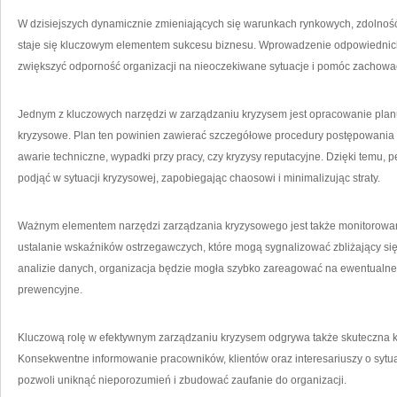
W dzisiejszych dynamicznie zmieniających ‍się​ warunkach rynkowych, zdolno
staje się kluczowym elementem‍ sukcesu‌ biznesu. Wprowadzenie ‍odpowiedni
zwiększyć odporność organizacji na nieoczekiwane sytuacje ⁤i pomóc zachować
Jednym ​z kluczowych narzędzi w zarządzaniu kryzysem jest opracowanie plan
kryzysowe. Plan ten powinien zawierać szczegółowe procedury postępowania w
awarie techniczne, wypadki przy pracy,​ czy kryzysy ⁣reputacyjne. Dzięki temu, p
podjąć w sytuacji kryzysowej, zapobiegając⁣ chaosowi i minimalizując straty.
Ważnym elementem narzędzi zarządzania kryzysowego jest także monitorowani
ustalanie wskaźników ostrzegawczych, które mogą sygnalizować zbliżający ⁢się
analizie danych, organizacja będzie mogła szybko zareagować na ewentualne 
⁢prewencyjne.
Kluczową rolę ⁣w⁤ efektywnym zarządzaniu kryzysem odgrywa także​ skuteczna
Konsekwentne informowanie pracowników, klientów oraz interesariuszy ⁤o sytu
pozwoli uniknąć nieporozumień i zbudować zaufanie do organizacji.