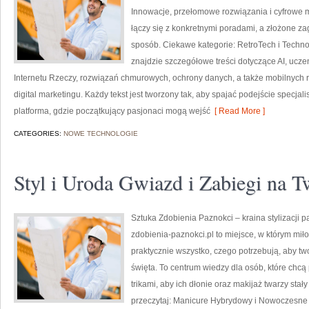
Innowacje, przełomowe rozwiązania i cyfrowe m
łączy się z konkretnymi poradami, a złożone z
sposób. Ciekawe kategorie: RetroTech i Techn
znajdzie szczegółowe treści dotyczące AI, uc
Internetu Rzeczy, rozwiązań chmurowych, ochrony danych, a także mobilnych 
digital marketingu. Każdy tekst jest tworzony tak, aby spajać podejście specjal
platforma, gdzie początkujący pasjonaci mogą wejść
[ Read More ]
CATEGORIES:
NOWE TECHNOLOGIE
Styl i Uroda Gwiazd i Zabiegi na
Sztuka Zdobienia Paznokci – kraina stylizacji 
zdobienia-paznokci.pl to miejsce, w którym miło
praktycznie wszystko, czego potrzebują, aby two
święta. To centrum wiedzy dla osób, które chc
trikami, aby ich dłonie oraz makijaż twarzy stał
przeczytaj: Manicure Hybrydowy i Nowoczesne Te