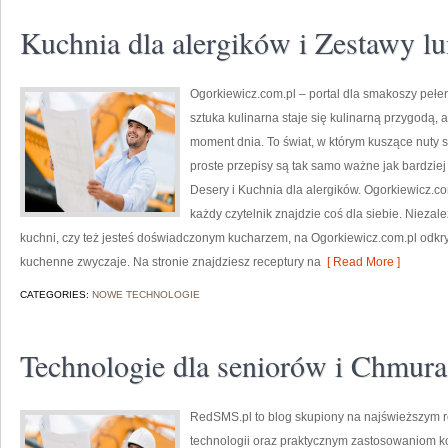
Kuchnia dla alergików i Zestawy l
Ogorkiewicz.com.pl – portal dla smakoszy pełe
sztuka kulinarna staje się kulinarną przygodą, 
moment dnia. To świat, w którym kuszące nuty 
proste przepisy są tak samo ważne jak bardzi
Desery i Kuchnia dla alergików. Ogorkiewicz.c
każdy czytelnik znajdzie coś dla siebie. Niezal
kuchni, czy też jesteś doświadczonym kucharzem, na Ogorkiewicz.com.pl odkryj
kuchenne zwyczaje. Na stronie znajdziesz receptury na
[ Read More ]
CATEGORIES:
NOWE TECHNOLOGIE
Technologie dla seniorów i Chmura
RedSMS.pl to blog skupiony na najświeższym r
technologii oraz praktycznym zastosowaniom k