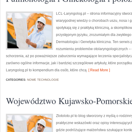
LCL-Laryngolog.pl – strona informacyjny stworz
wiarygodnej wiedzy o chorobach uszu, nosa i ga
spotykają się z praktyką kliniczną, a skompli
przystępnym języku, zrozumiałym dla zwykłego c
Dermatologia i Genetyka kliniczna. Ten serwis
rozumieniu problemów otolaryngologicznych – o
schorzenia, aż po poważniejsze zaburzenia wymagające leczenia specjalistyc
zarówno ogólne informacje, jak i bardziej szczegółowe artykuły, które porządk
Laryngolog.pl to kompendium dla osób, które chcą
[ Read More ]
CATEGORIES:
NOWE TECHNOLOGIE
Województwo Kujawsko-Pomorskie 
Zlotoloto.pl to blog stworzony z myślą o rodzin
praktyczne wskazówki oraz opisy interesujących
gdzie podróżujące małżeństwa szukające kon