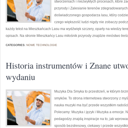
stworzeniach i niezwykłych procesach, które 
przyrody i Zalesianie terenów zdegradowanych.
doświadczonego gospodarza lasu, który codzie
czego większość ludzi nigdy nie zobaczy podcz
każdy tekst na Mieszkańcach Lasu ma wydźwięk szczery, oparty na wiedzy tere
opisach. Na stronie Mieszkańcy Lasu miłośnik przyrody znajdzie mnóstwo tre
CATEGORIES:
NOWE TECHNOLOGIE
Historia instrumentów i Znane ut
wydaniu
Muzyka Dla Smyka to przestrzeń, w którym brzm
smyków. To strona internetowa stworzony z my
nauka muzyki ma być przede wszystkim radośc
Polecamy: Muzyka i język i Muzyka a emocje. 
pedagodzy znajdą inspiracje na to, jak wprow
sposób bezstresowy, ciekawy i przede wszystk