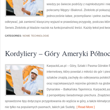
wiedzy po świecie podróży z najmłodszymi i ni
polecamy Węgry i Białoruś. Zlotoloto.pl pokaz
jednocześnie łatwe, przemyślane i pełne zachw
odkrywać, jak zamienić klasyczny wyjazd w prawdziwą przygodę, podczas które
Serwis Zlotoloto.pl kładzie nacisk na funkcjonalność treści. Każdy tekst jest t
CATEGORIES:
NOWE TECHNOLOGIE
Kordyliery – Góry Ameryki Północ
KarpackiLas.pl – Góry, Szlaki i Pasma Górskie 
internetowy, który powstał z miłości do gór i pi
szlaków znajdą zachętę do odkrywania polskic
oraz najciekawszych rejonów górskich na globie
Dynarskie – Bałkańska Tajemnica. KarpackiLas
z perspektywy świadomego piechura. Znajdziesz
sprawdzone tipy dotyczące przygotowania do wyjścia w góry, a także klimatyczn
nie tylko na popularnych pasmach, takich jak Sudety,
[ Read More ]