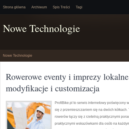
Strona główna
Archiwum
Spis Treści
Tagi
Nowe Technologie
Nowe Technologie
Rowerowe eventy i imprezy lokaln
modyfikacje i customizacja
ProfiBike.pl to serwis internetowy poświęcony 
się z przemieszczaniem się na dwóch kółkach. 
rowerów łączy się z rzetelną praktycznymi porad
praktycznymi wskazówkami dla osób na każdym