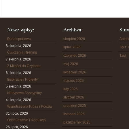
Nowe wpisy:
Archiwa
Stro
Dieta sportowa
sierpień 2026
Arch
8 sierpnia, 2026
lipiec 2026
Spis T
Ćwiczenia i trening
czerwiec 2026
Tagi
7 sierpnia, 2026
maj 2026
Z Miłości do Czytania
kwiecień 2026
6 sierpnia, 2026
Inspiracje i Projekty
marzec 2026
5 sierpnia, 2026
luty 2026
Nietypowe Dyscypliny
styczeń 2026
4 sierpnia, 2026
grudzień 2025
Współczesna Proza i Poezja
31 lipca, 2026
listopad 2025
Odchudzanie i Redukcja
październik 2025
26 lipca, 2026