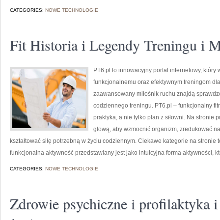
CATEGORIES:
NOWE TECHNOLOGIE
Fit Historia i Legendy Treningu i
PT6.pl to innowacyjny portal internetowy, który 
funkcjonalnemu oraz efektywnym treningom dla 
zaawansowany miłośnik ruchu znajdą sprawdzon
codziennego treningu. PT6.pl – funkcjonalny fit
praktyka, a nie tylko plan z siłowni. Na stronie
głową, aby wzmocnić organizm, zredukować napi
kształtować siłę potrzebną w życiu codziennym. Ciekawe kategorie na stronie to:
funkcjonalna aktywność przedstawiany jest jako intuicyjna forma aktywności, k
CATEGORIES:
NOWE TECHNOLOGIE
Zdrowie psychiczne i profilaktyka i