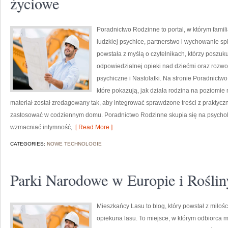
życiowe
Poradnictwo Rodzinne to portal, w którym famil
ludzkiej psychice, partnerstwo i wychowanie spl
powstała z myślą o czytelnikach, którzy poszu
odpowiedzialnej opieki nad dziećmi oraz rozwo
psychiczne i Nastolatki. Na stronie Poradnict
które pokazują, jak działa rodzina na poziomie
materiał został zredagowany tak, aby integrować sprawdzone treści z praktyc
zastosować w codziennym domu. Poradnictwo Rodzinne skupia się na psychologii
wzmacniać intymność,
[ Read More ]
CATEGORIES:
NOWE TECHNOLOGIE
Parki Narodowe w Europie i Rośliny
Mieszkańcy Lasu to blog, który powstał z miłośc
opiekuna lasu. To miejsce, w którym odbiorca 