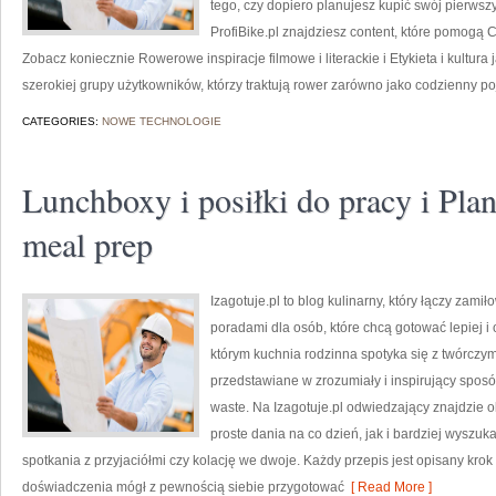
tego, czy dopiero planujesz kupić swój pierwszy 
ProfiBike.pl znajdziesz content, które pomogą C
Zobacz koniecznie Rowerowe inspiracje filmowe i literackie i Etykieta i kultura 
szerokiej grupy użytkowników, którzy traktują rower zarówno jako codzienny poj
CATEGORIES:
NOWE TECHNOLOGIE
Lunchboxy i posiłki do pracy i Pla
meal prep
Izagotuje.pl to blog kulinarny, który łączy z
poradami dla osób, które chcą gotować lepiej i
którym kuchnia rodzinna spotyka się z twórczy
przedstawiane w zrozumiały i inspirujący sposó
waste. Na Izagotuje.pl odwiedzający znajdzie 
proste dania na co dzień, jak i bardziej wyszu
spotkania z przyjaciółmi czy kolację we dwoje. Każdy przepis jest opisany krok
doświadczenia mógł z pewnością siebie przygotować
[ Read More ]