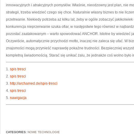
innowacyjnych i atrakcyjnych pomysłów. Właśnie, nieodzowny jest plan, nie m
strategii, trzeba wiedzieć czego się chce. Naturalnie własny biznes to nie licz
przetrwanie. Niekiedy potrzeba aż kilku lat, żeby w ogóle zobaczyć jakikolwi
konkurencja nieprzerwanie szuka ofiar, w następstwie tego również w najba
pozostać zaatakowanym – warto spowodować ANCHOR. Istotne by wiedzieć jak
Oczywiście, automatycznie przychodzi motto, inaczej nie zaleca się ufać. W biz
znajomości mogą przynieść naprawdę pokaźne trudności. Bezpieczniej wszystk
kompletną świadomością. Starać się unikać żalu, że jednakże coś wolno było in
1.
spis tresci
2.
spis tresci
3.
http://archamed.de/spis-tresci
4.
spis tresci
5.
nawigacja
CATEGORIES:
NOWE TECHNOLOGIE