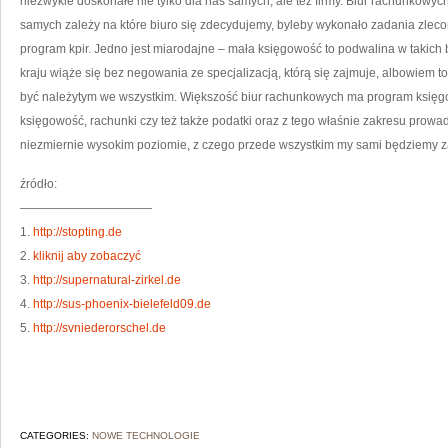
niezwykle doskonałe nie tylko dla nas samych, ale też firmy. Biur rachunkowyc
samych zależy na które biuro się zdecydujemy, byleby wykonało zadania zlec
program kpir. Jedno jest miarodajne – mała księgowość to podwalina w takich 
kraju wiąże się bez negowania ze specjalizacją, którą się zajmuje, albowiem to 
być należytym we wszystkim. Większość biur rachunkowych ma program księgow
księgowość, rachunki czy też także podatki oraz z tego właśnie zakresu prowad
niezmiernie wysokim poziomie, z czego przede wszystkim my sami będziemy 
źródło:
———————————
1.
http://stopting.de
2.
kliknij aby zobaczyć
3.
http://supernatural-zirkel.de
4.
http://sus-phoenix-bielefeld09.de
5.
http://svniederorschel.de
CATEGORIES:
NOWE TECHNOLOGIE