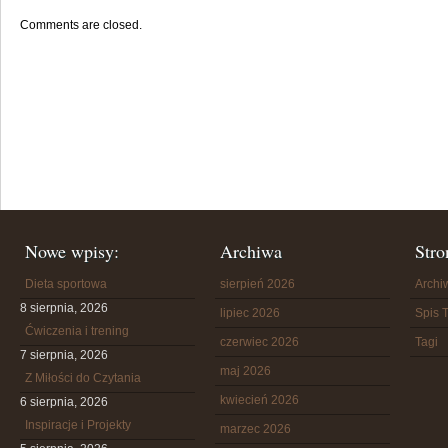
Comments are closed.
Nowe wpisy:
Archiwa
Stro
Dieta sportowa
sierpień 2026
Arch
8 sierpnia, 2026
lipiec 2026
Spis T
Ćwiczenia i trening
czerwiec 2026
Tagi
7 sierpnia, 2026
maj 2026
Z Miłości do Czytania
kwiecień 2026
6 sierpnia, 2026
Inspiracje i Projekty
marzec 2026