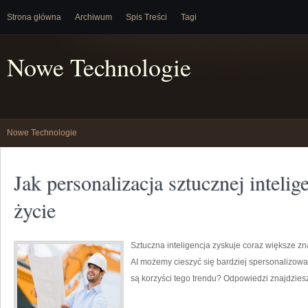
Strona główna
Archiwum
Spis Treści
Tagi
Nowe Technologie
Nowe Technologie
Jak personalizacja sztucznej intelig
życie
Sztuczna inteligencja zyskuje coraz większe zn
AI możemy cieszyć się bardziej spersonalizowan
są korzyści tego trendu? Odpowiedzi znajdzies