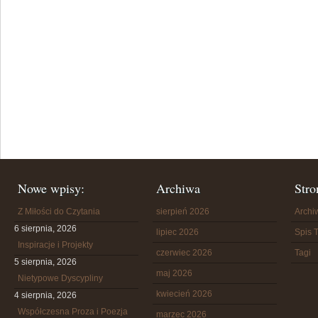
Nowe wpisy:
Archiwa
Stro
Z Miłości do Czytania
sierpień 2026
Arch
6 sierpnia, 2026
lipiec 2026
Spis T
Inspiracje i Projekty
czerwiec 2026
Tagi
5 sierpnia, 2026
maj 2026
Nietypowe Dyscypliny
kwiecień 2026
4 sierpnia, 2026
Współczesna Proza i Poezja
marzec 2026