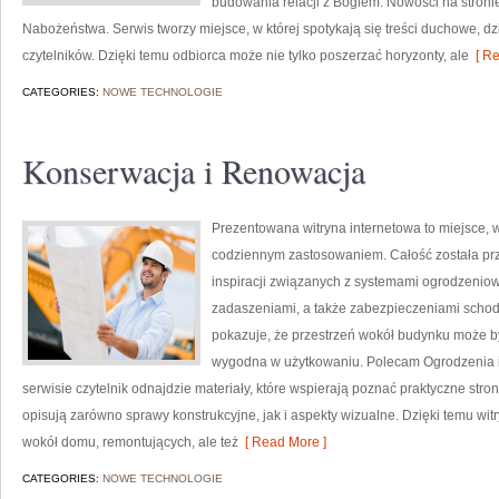
budowania relacji z Bogiem. Nowości na stronie 
Nabożeństwa. Serwis tworzy miejsce, w której spotykają się treści duchowe, dz
czytelników. Dzięki temu odbiorca może nie tylko poszerzać horyzonty, ale
[ Re
CATEGORIES:
NOWE TECHNOLOGIE
Konserwacja i Renowacja
Prezentowana witryna internetowa to miejsce, w
codziennym zastosowaniem. Całość została pr
inspiracji związanych z systemami ogrodzeni
zadaszeniami, a także zabezpieczeniami schodó
pokazuje, że przestrzeń wokół budynku może być
wygodna w użytkowaniu. Polecam Ogrodzenia i 
serwisie czytelnik odnajdzie materiały, które wspierają poznać praktyczne str
opisują zarówno sprawy konstrukcyjne, jak i aspekty wizualne. Dzięki temu wit
wokół domu, remontujących, ale też
[ Read More ]
CATEGORIES:
NOWE TECHNOLOGIE