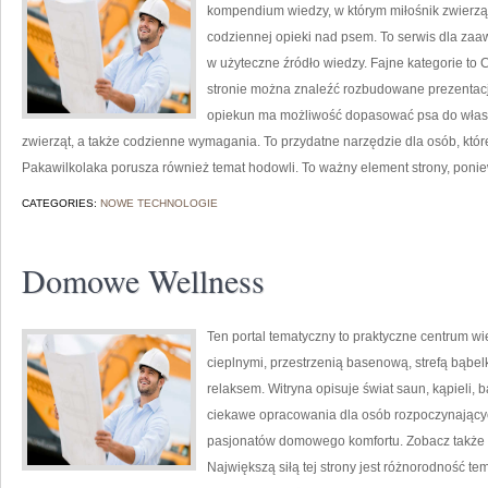
kompendium wiedzy, w którym miłośnik zwierząt
codziennej opieki nad psem. To serwis dla za
w użyteczne źródło wiedzy. Fajne kategorie to C
stronie można znaleźć rozbudowane prezentacje
opiekun ma możliwość dopasować psa do własn
zwierząt, a także codzienne wymagania. To przydatne narzędzie dla osób, któ
Pakawilkolaka porusza również temat hodowli. To ważny element strony, poni
CATEGORIES:
NOWE TECHNOLOGIE
Domowe Wellness
Ten portal tematyczny to praktyczne centrum wie
cieplnymi, przestrzenią basenową, strefą bąb
relaksem. Witryna opisuje świat saun, kąpieli
ciekawe opracowania dla osób rozpoczynającyc
pasjonatów domowego komfortu. Zobacz także Ryt
Największą siłą tej strony jest różnorodność t