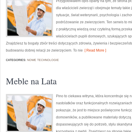
Przygotowałem opis oparty na tym, że strona prz
dla właścicieli zwierząt i obejmuje tematy takie j
sytuacje, świat weterynarii, psychologia i zach
podróżowanie ze zwierzęciem. Ten serwis to mie
z praktyczną wiedzą oraz czytelną formą przek
właścicielach pupili domowych, szukających sp
Znajdziesz tu bogaty zbiór treści dotyczących zdrowia, żywienia i bezpieczeń
budowaniu dobrej relacji ze zwierzęciem. To nie
[ Read More ]
CATEGORIES:
NOWE TECHNOLOGIE
Meble na Lata
Pino to ciekawa witryna, która koncentruje się
nastolatków oraz funkcjonalnych rozwiązaniac
pokazuje, że jest to miejsce poświęcone funkc
domowników, a publikowane materiały dotyczą 
dopasowujących się do potrzeb, stylu skandyn
korzystania z mebli. Znajdziesz na stronie tak