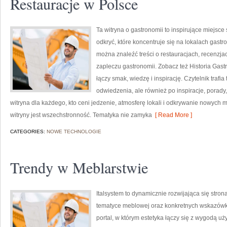
Restauracje w Polsce
Ta witryna o gastronomii to inspirujące miejsce
odkryć, które koncentruje się na lokalach gast
można znaleźć treści o restauracjach, recenzja
zapleczu gastronomii. Zobacz też Historia Gastr
łączy smak, wiedzę i inspirację. Czytelnik trafi
odwiedzenia, ale również po inspiracje, porady,
witryna dla każdego, kto ceni jedzenie, atmosferę lokali i odkrywanie nowych 
witryny jest wszechstronność. Tematyka nie zamyka
[ Read More ]
CATEGORIES:
NOWE TECHNOLOGIE
Trendy w Meblarstwie
Italsystem to dynamicznie rozwijająca się stron
tematyce meblowej oraz konkretnych wskazówka
portal, w którym estetyka łączy się z wygodą uż