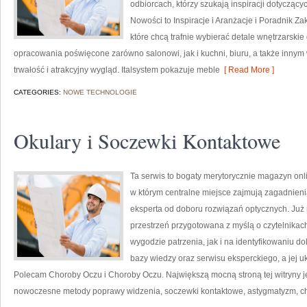
odbiorcach, którzy szukają inspiracji dotyczący
Nowości to Inspiracje i Aranżacje i Poradnik Z
które chcą trafnie wybierać detale wnętrzarski
opracowania poświęcone zarówno salonowi, jak i kuchni, biuru, a także inny
trwałość i atrakcyjny wygląd. Italsystem pokazuje meble
[ Read More ]
CATEGORIES:
NOWE TECHNOLOGIE
Okulary i Soczewki Kontaktowe
Ta serwis to bogaty merytorycznie magazyn onl
w którym centralne miejsce zajmują zagadnienia
eksperta od doboru rozwiązań optycznych. Już n
przestrzeń przygotowana z myślą o czytelnikac
wygodzie patrzenia, jak i na identyfikowaniu do
bazy wiedzy oraz serwisu eksperckiego, a jej uk
Polecam Choroby Oczu i Choroby Oczu. Największą mocną stroną tej witryny je
nowoczesne metody poprawy widzenia, soczewki kontaktowe, astygmatyzm, 