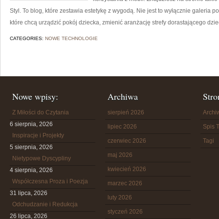
Styl. To blog, które zestawia estetykę z wygodą. Nie jest to wyłącznie galeria 
które chcą urządzić pokój dziecka, zmienić aranżację strefy dorastającego dzie
CATEGORIES:
NOWE TECHNOLOGIE
Nowe wpisy:
Archiwa
Stro
Z Miłości do Czytania
sierpień 2026
Arch
6 sierpnia, 2026
lipiec 2026
Spis T
Inspiracje i Projekty
czerwiec 2026
Tagi
5 sierpnia, 2026
maj 2026
Nietypowe Dyscypliny
kwiecień 2026
4 sierpnia, 2026
Współczesna Proza i Poezja
marzec 2026
31 lipca, 2026
luty 2026
Odchudzanie i Redukcja
styczeń 2026
26 lipca, 2026