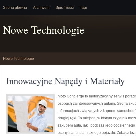
Strona główna
Archiwum
Spis Treści
Tagi
Nowe Technologie
Nowe Technologie
Innowacyjne Napędy i Materiały
Moto Concierge to motoryzacyjny serwis poradn
osobach zainteresowanych autami. Strona skup
informacjach związanych z kupnem samochodów
drugiej ręki. To miejsce, w którym czytelnik mo
zakupem auta, jak i podczas jego codziennego
oceny stanu technicznego pojazdu. Zobacz też: