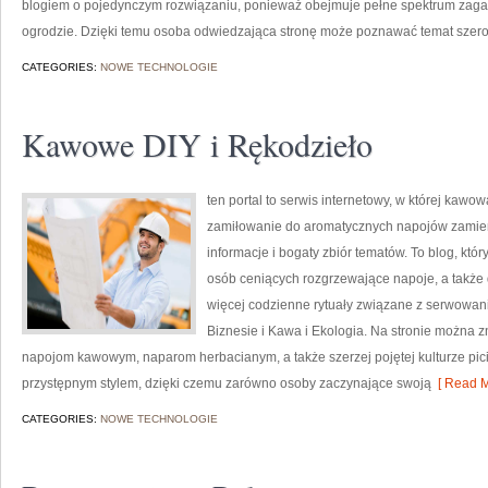
blogiem o pojedynczym rozwiązaniu, ponieważ obejmuje pełne spektrum zaga
ogrodzie. Dzięki temu osoba odwiedzająca stronę może poznawać temat szerok
CATEGORIES:
NOWE TECHNOLOGIE
Kawowe DIY i Rękodzieło
ten portal to serwis internetowy, w której kawo
zamiłowanie do aromatycznych napojów zamieni
informacje i bogaty zbiór tematów. To blog, któr
osób ceniących rozgrzewające napoje, a także d
więcej codzienne rytuały związane z serwowa
Biznesie i Kawa i Ekologia. Na stronie można
napojom kawowym, naparom herbacianym, a także szerzej pojętej kulturze picia
przystępnym stylem, dzięki czemu zarówno osoby zaczynające swoją
[ Read M
CATEGORIES:
NOWE TECHNOLOGIE