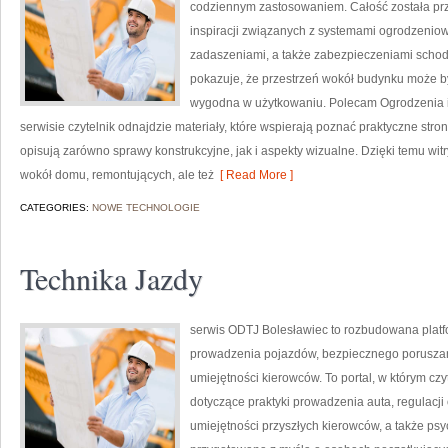
codziennym zastosowaniem. Całość została pr
inspiracji związanych z systemami ogrodzeni
zadaszeniami, a także zabezpieczeniami schodó
pokazuje, że przestrzeń wokół budynku może być
wygodna w użytkowaniu. Polecam Ogrodzenia i 
serwisie czytelnik odnajdzie materiały, które wspierają poznać praktyczne str
opisują zarówno sprawy konstrukcyjne, jak i aspekty wizualne. Dzięki temu wit
wokół domu, remontujących, ale też
[ Read More ]
CATEGORIES:
NOWE TECHNOLOGIE
Technika Jazdy
serwis ODTJ Bolesławiec to rozbudowana platf
prowadzenia pojazdów, bezpiecznego poruszan
umiejętności kierowców. To portal, w którym cz
dotyczące praktyki prowadzenia auta, regulacj
umiejętności przyszłych kierowców, a także psyc