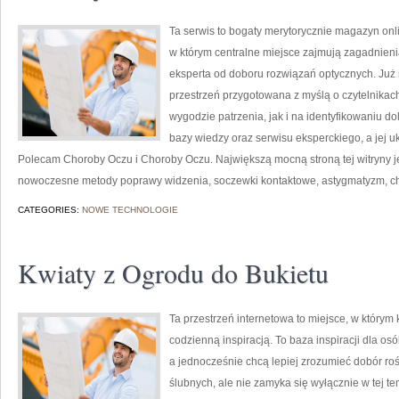
Ta serwis to bogaty merytorycznie magazyn onl
w którym centralne miejsce zajmują zagadnienia
eksperta od doboru rozwiązań optycznych. Już n
przestrzeń przygotowana z myślą o czytelnikac
wygodzie patrzenia, jak i na identyfikowaniu do
bazy wiedzy oraz serwisu eksperckiego, a jej uk
Polecam Choroby Oczu i Choroby Oczu. Największą mocną stroną tej witryny je
nowoczesne metody poprawy widzenia, soczewki kontaktowe, astygmatyzm, 
CATEGORIES:
NOWE TECHNOLOGIE
Kwiaty z Ogrodu do Bukietu
Ta przestrzeń internetowa to miejsce, w którym 
codzienną inspiracją. To baza inspiracji dla osó
a jednocześnie chcą lepiej zrozumieć dobór roś
ślubnych, ale nie zamyka się wyłącznie w tej t