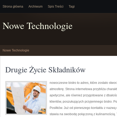
Strona główna
Archiwum
Spis Treści
Tagi
Nowe Technologie
Nowe Technologie
Drugie Życie Składników
nowoczesne bistro to adres, które zostało stw
atmosferę. Strona internetowa przybliża charakt
apetyczne, ale również przygotowane z dbałośc
klientów, poszukujących przyjemnego bistro. 
Posiłków. Już od pierwszego kontaktu z nazwą 
stawia na swobodę połączoną z kulinarnością. To