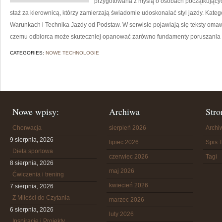
przygotowana z myślą o osobach początkującyc
staż za kierownicą, którzy zamierzają świadomie udoskonalać styl jazdy. Kateg
Warunkach i Technika Jazdy od Podstaw. W serwisie pojawiają się teksty oma
czemu odbiorca może skuteczniej opanować zarówno fundamenty poruszania
CATEGORIES:
NOWE TECHNOLOGIE
Nowe wpisy:
Archiwa
Stro
Chorwacja
sierpień 2026
Arch
9 sierpnia, 2026
lipiec 2026
Spis T
Dieta sportowa
czerwiec 2026
Tagi
8 sierpnia, 2026
maj 2026
Ćwiczenia i trening
kwiecień 2026
7 sierpnia, 2026
Z Miłości do Czytania
marzec 2026
6 sierpnia, 2026
luty 2026
Inspiracje i Projekty