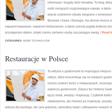
informacje i bogaty zbiór tematów. To blog, któr
osób ceniących rozgrzewające napoje, a także d
więcej codzienne rytuały związane z serwowa
Biznesie i Kawa i Ekologia. Na stronie można
napojom kawowym, naparom herbacianym, a także szerzej pojętej kulturze picia
przystępnym stylem, dzięki czemu zarówno osoby zaczynające swoją
[ Read M
CATEGORIES:
NOWE TECHNOLOGIE
Restauracje w Polsce
Ta witryna o gastronomii to inspirujące miejsce
odkryć, które koncentruje się na lokalach gast
można znaleźć treści o restauracjach, recenzja
zapleczu gastronomii. Zobacz też Historia Gastr
łączy smak, wiedzę i inspirację. Czytelnik trafi
odwiedzenia, ale również po inspiracje, porady,
witryna dla każdego, kto ceni jedzenie, atmosferę lokali i odkrywanie nowych 