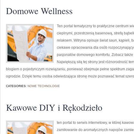
Domowe Wellness
Ten portal tematyczny to praktyczne centrum wie
cieplnymi, przestrzenią basenową, strefą bąb
relaksem. Witryna opisuje świat saun, kąpieli
ciekawe opracowania dla osób rozpoczynającyc
pasjonatów domowego komfortu. Zobacz także Ryt
Największą siłą tej strony jest różnorodność t
blogiem o pojedynczym rozwiązaniu, ponieważ obejmuje pełne spektrum zaga
ogrodzie. Dzięki temu osoba odwiedzająca stronę może poznawać temat szerok
CATEGORIES:
NOWE TECHNOLOGIE
Kawowe DIY i Rękodzieło
ten portal to serwis internetowy, w której kawo
zamiłowanie do aromatycznych napojów zamieni