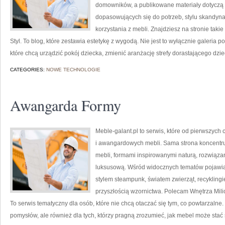
domowników, a publikowane materiały dotyczą 
dopasowujących się do potrzeb, stylu skandyn
korzystania z mebli. Znajdziesz na stronie tak
Styl. To blog, które zestawia estetykę z wygodą. Nie jest to wyłącznie galeria 
które chcą urządzić pokój dziecka, zmienić aranżację strefy dorastającego dzie
CATEGORIES:
NOWE TECHNOLOGIE
Awangarda Formy
Meble-galant.pl to serwis, które od pierwszych
i awangardowych mebli. Sama strona koncentr
mebli, formami inspirowanymi naturą, rozwiąza
luksusową. Wśród widocznych tematów pojawia
stylem steampunk, światem zwierząt, recykling
przyszłością wzornictwa. Polecam Wnętrza Mili
To serwis tematyczny dla osób, które nie chcą otaczać się tym, co powtarzalne.
pomysłów, ale również dla tych, którzy pragną zrozumieć, jak mebel może stać 