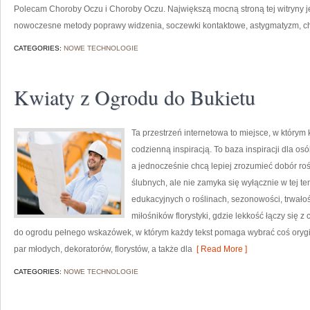
Polecam Choroby Oczu i Choroby Oczu. Największą mocną stroną tej witryny je
nowoczesne metody poprawy widzenia, soczewki kontaktowe, astygmatyzm, 
CATEGORIES:
NOWE TECHNOLOGIE
Kwiaty z Ogrodu do Bukietu
Ta przestrzeń internetowa to miejsce, w którym 
codzienną inspiracją. To baza inspiracji dla osó
a jednocześnie chcą lepiej zrozumieć dobór roś
ślubnych, ale nie zamyka się wyłącznie w tej t
edukacyjnych o roślinach, sezonowości, trwało
miłośników florystyki, gdzie lekkość łączy się z
do ogrodu pełnego wskazówek, w którym każdy tekst pomaga wybrać coś orygin
par młodych, dekoratorów, florystów, a także dla
[ Read More ]
CATEGORIES:
NOWE TECHNOLOGIE