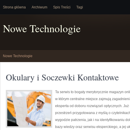
Strona główna
Archiwum
Spis Treści
Tagi
Nowe Technologie
Nowe Technologie
Okulary i Soczewki Kontaktowe
Ta serwis to bogaty merytorycznie magazyn onl
w którym centralne miejsce zajmują zagadnienia
eksperta od doboru rozwiązań optycznych. Już n
przestrzeń przygotowana z myślą o czytelnikac
wygodzie patrzenia, jak i na identyfikowaniu do
bazy wiedzy oraz serwisu eksperckiego, a jej uk