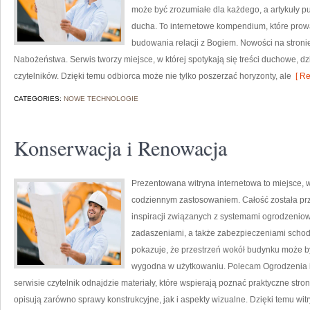
może być zrozumiałe dla każdego, a artykuły 
ducha. To internetowe kompendium, które prow
budowania relacji z Bogiem. Nowości na stronie 
Nabożeństwa. Serwis tworzy miejsce, w której spotykają się treści duchowe, dz
czytelników. Dzięki temu odbiorca może nie tylko poszerzać horyzonty, ale
[ Re
CATEGORIES:
NOWE TECHNOLOGIE
Konserwacja i Renowacja
Prezentowana witryna internetowa to miejsce, w
codziennym zastosowaniem. Całość została pr
inspiracji związanych z systemami ogrodzeni
zadaszeniami, a także zabezpieczeniami schodó
pokazuje, że przestrzeń wokół budynku może być
wygodna w użytkowaniu. Polecam Ogrodzenia i 
serwisie czytelnik odnajdzie materiały, które wspierają poznać praktyczne str
opisują zarówno sprawy konstrukcyjne, jak i aspekty wizualne. Dzięki temu wit