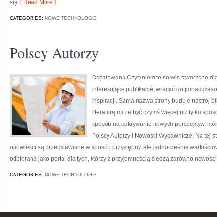
się
[ Read More ]
CATEGORIES:
NOWE TECHNOLOGIE
Polscy Autorzy
Oczarowana Czytaniem to serwis stworzone dla 
interesujące publikacje, wracać do ponadczaso
inspiracji. Sama nazwa strony buduje nastrój bli
literaturą może być czymś więcej niż tylko sp
sposób na odkrywanie nowych perspektyw, która
Polscy Autorzy i Nowości Wydawnicze. Na tej str
opowieści są przedstawiane w sposób przystępny, ale jednocześnie wartośc
odbierana jako portal dla tych, którzy z przyjemnością śledzą zarówno nowośc
CATEGORIES:
NOWE TECHNOLOGIE