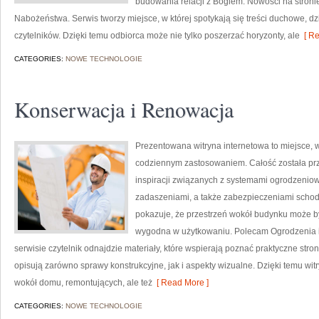
budowania relacji z Bogiem. Nowości na stronie 
Nabożeństwa. Serwis tworzy miejsce, w której spotykają się treści duchowe, dz
czytelników. Dzięki temu odbiorca może nie tylko poszerzać horyzonty, ale
[ Re
CATEGORIES:
NOWE TECHNOLOGIE
Konserwacja i Renowacja
Prezentowana witryna internetowa to miejsce, w
codziennym zastosowaniem. Całość została pr
inspiracji związanych z systemami ogrodzeni
zadaszeniami, a także zabezpieczeniami schodó
pokazuje, że przestrzeń wokół budynku może być
wygodna w użytkowaniu. Polecam Ogrodzenia i 
serwisie czytelnik odnajdzie materiały, które wspierają poznać praktyczne str
opisują zarówno sprawy konstrukcyjne, jak i aspekty wizualne. Dzięki temu wit
wokół domu, remontujących, ale też
[ Read More ]
CATEGORIES:
NOWE TECHNOLOGIE