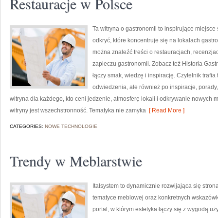
Restauracje w Polsce
Ta witryna o gastronomii to inspirujące miejsce
odkryć, które koncentruje się na lokalach gast
można znaleźć treści o restauracjach, recenzja
zapleczu gastronomii. Zobacz też Historia Gastr
łączy smak, wiedzę i inspirację. Czytelnik trafi
odwiedzenia, ale również po inspiracje, porady,
witryna dla każdego, kto ceni jedzenie, atmosferę lokali i odkrywanie nowych 
witryny jest wszechstronność. Tematyka nie zamyka
[ Read More ]
CATEGORIES:
NOWE TECHNOLOGIE
Trendy w Meblarstwie
Italsystem to dynamicznie rozwijająca się stron
tematyce meblowej oraz konkretnych wskazówka
portal, w którym estetyka łączy się z wygodą uż