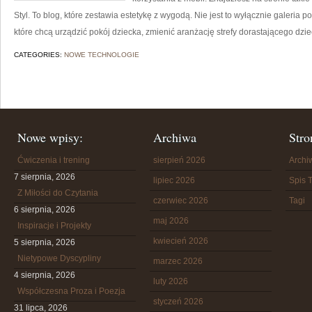
Styl. To blog, które zestawia estetykę z wygodą. Nie jest to wyłącznie galeria 
które chcą urządzić pokój dziecka, zmienić aranżację strefy dorastającego dzie
CATEGORIES:
NOWE TECHNOLOGIE
Nowe wpisy:
Archiwa
Stro
Ćwiczenia i trening
sierpień 2026
Arch
7 sierpnia, 2026
lipiec 2026
Spis T
Z Miłości do Czytania
czerwiec 2026
Tagi
6 sierpnia, 2026
maj 2026
Inspiracje i Projekty
kwiecień 2026
5 sierpnia, 2026
Nietypowe Dyscypliny
marzec 2026
4 sierpnia, 2026
luty 2026
Współczesna Proza i Poezja
styczeń 2026
31 lipca, 2026