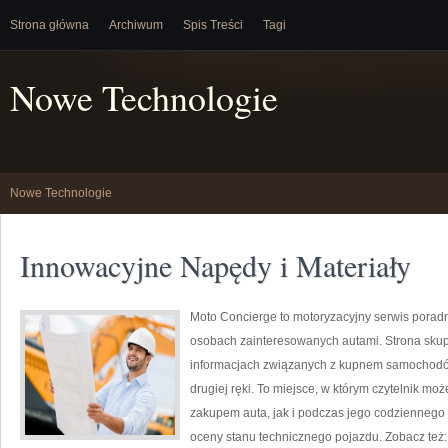
Strona główna
Archiwum
Spis Treści
Tagi
Nowe Technologie
Nowe Technologie
Innowacyjne Napędy i Materiały
Moto Concierge to motoryzacyjny serwis poradn
osobach zainteresowanych autami. Strona skup
informacjach związanych z kupnem samochodów
drugiej ręki. To miejsce, w którym czytelnik mo
zakupem auta, jak i podczas jego codziennego
oceny stanu technicznego pojazdu. Zobacz też: