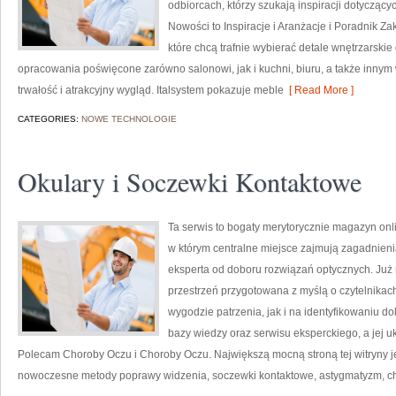
odbiorcach, którzy szukają inspiracji dotyczący
Nowości to Inspiracje i Aranżacje i Poradnik Z
które chcą trafnie wybierać detale wnętrzarski
opracowania poświęcone zarówno salonowi, jak i kuchni, biuru, a także inny
trwałość i atrakcyjny wygląd. Italsystem pokazuje meble
[ Read More ]
CATEGORIES:
NOWE TECHNOLOGIE
Okulary i Soczewki Kontaktowe
Ta serwis to bogaty merytorycznie magazyn onl
w którym centralne miejsce zajmują zagadnienia
eksperta od doboru rozwiązań optycznych. Już n
przestrzeń przygotowana z myślą o czytelnikac
wygodzie patrzenia, jak i na identyfikowaniu do
bazy wiedzy oraz serwisu eksperckiego, a jej uk
Polecam Choroby Oczu i Choroby Oczu. Największą mocną stroną tej witryny je
nowoczesne metody poprawy widzenia, soczewki kontaktowe, astygmatyzm, 