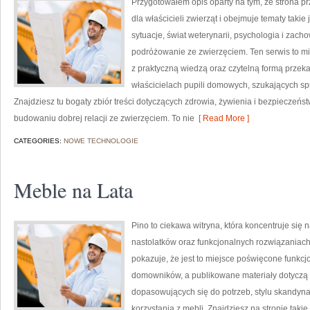
Przygotowałem opis oparty na tym, że strona prz
dla właścicieli zwierząt i obejmuje tematy takie j
sytuacje, świat weterynarii, psychologia i zach
podróżowanie ze zwierzęciem. Ten serwis to mie
z praktyczną wiedzą oraz czytelną formą przek
właścicielach pupili domowych, szukających sp
Znajdziesz tu bogaty zbiór treści dotyczących zdrowia, żywienia i bezpieczeń
budowaniu dobrej relacji ze zwierzęciem. To nie
[ Read More ]
CATEGORIES:
NOWE TECHNOLOGIE
Meble na Lata
Pino to ciekawa witryna, która koncentruje się
nastolatków oraz funkcjonalnych rozwiązaniac
pokazuje, że jest to miejsce poświęcone funkc
domowników, a publikowane materiały dotyczą 
dopasowujących się do potrzeb, stylu skandyn
korzystania z mebli. Znajdziesz na stronie tak