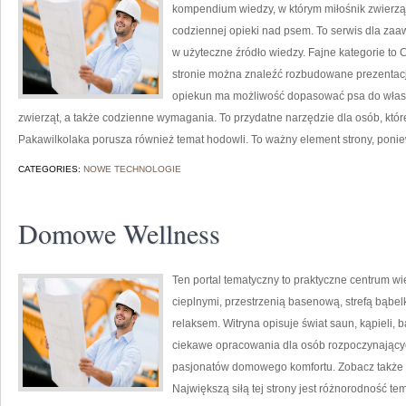
kompendium wiedzy, w którym miłośnik zwierząt
codziennej opieki nad psem. To serwis dla za
w użyteczne źródło wiedzy. Fajne kategorie to C
stronie można znaleźć rozbudowane prezentacje
opiekun ma możliwość dopasować psa do własn
zwierząt, a także codzienne wymagania. To przydatne narzędzie dla osób, któ
Pakawilkolaka porusza również temat hodowli. To ważny element strony, poni
CATEGORIES:
NOWE TECHNOLOGIE
Domowe Wellness
Ten portal tematyczny to praktyczne centrum wie
cieplnymi, przestrzenią basenową, strefą bąb
relaksem. Witryna opisuje świat saun, kąpieli
ciekawe opracowania dla osób rozpoczynającyc
pasjonatów domowego komfortu. Zobacz także Ryt
Największą siłą tej strony jest różnorodność t