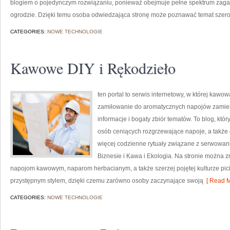
blogiem o pojedynczym rozwiązaniu, ponieważ obejmuje pełne spektrum zaga
ogrodzie. Dzięki temu osoba odwiedzająca stronę może poznawać temat szerok
CATEGORIES:
NOWE TECHNOLOGIE
Kawowe DIY i Rękodzieło
ten portal to serwis internetowy, w której kawo
zamiłowanie do aromatycznych napojów zamieni
informacje i bogaty zbiór tematów. To blog, któr
osób ceniących rozgrzewające napoje, a także d
więcej codzienne rytuały związane z serwowa
Biznesie i Kawa i Ekologia. Na stronie można
napojom kawowym, naparom herbacianym, a także szerzej pojętej kulturze picia
przystępnym stylem, dzięki czemu zarówno osoby zaczynające swoją
[ Read M
CATEGORIES:
NOWE TECHNOLOGIE