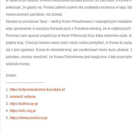
w świecie po wojnie, Korea Południowa dostała pomoc od Zachodu, a Korea P
pokazuje, że gdyby np. Polska jakimś cudem nie zostałaby wcielona w łapy Sta
nowoczesnym państwie, niż dzisiaj.
Wystarczy porównać Seul – stolicę Korei Południowej z największymi miastami
więc generalnie ci wszyscy Koreańczycy z Południa wiedzą, że w najbliższych 
Przecież sam aparat urzędniczy w Korei Północnej liczy kilka milionów osób. In
piękny kraj. Chociaż bardzo wielu ludzi może sobie pomyśleć, iż Korea to wyłą
się z tym zgadzać. Korea to niewielki kraj, ale zaoferować może dużo atrakcji. 
państwo, musisz wiedzieć, że Korea Południowa jest magiczna. A tak przynajmn
widziały Koreę.
źródło:
———————————
1.
https://odpowiedzialna-turystyka.pl
2.
odwiedź witrynę
3.
https://pdhouse.pl
4.
https://s4c.org.pl
5.
https://sklepozarniczy.pl