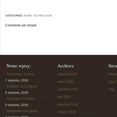
CATEGORIES:
NOWE TECHNOLOGIE
Comments are closed.
Nowe wpisy:
Archiwa
Stro
Ćwiczenia i trening
sierpień 2026
Arch
7 sierpnia, 2026
lipiec 2026
Spis T
Z Miłości do Czytania
czerwiec 2026
Tagi
6 sierpnia, 2026
maj 2026
Inspiracje i Projekty
kwiecień 2026
5 sierpnia, 2026
Nietypowe Dyscypliny
marzec 2026