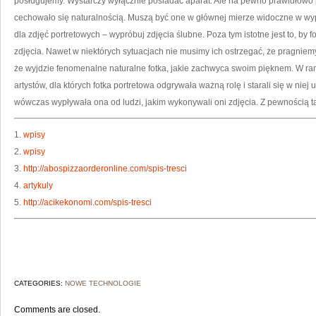
posługujemy. Wystarczy wyłącznie posiadać aparat. Ale na pewno prawidłowo 
cechowało się naturalnością. Muszą być one w głównej mierze widoczne w wypa
dla zdjęć portretowych – wypróbuj zdjęcia ślubne. Poza tym istotne jest to, by 
zdjęcia. Nawet w niektórych sytuacjach nie musimy ich ostrzegać, że pragniemy
że wyjdzie fenomenalne naturalne fotka, jakie zachwyca swoim pięknem. W ra
artystów, dla których fotka portretowa odgrywała ważną rolę i starali się w nie
wówczas wypływała ona od ludzi, jakim wykonywali oni zdjęcia. Z pewnością 
1.
wpisy
2.
wpisy
3.
http://abospizzaorderonline.com/spis-tresci
4.
artykuly
5.
http://acikekonomi.com/spis-tresci
CATEGORIES:
NOWE TECHNOLOGIE
Comments are closed.