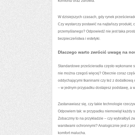
komfortu oraz zdrowia.
W dzisiejszych czasach, gdy rynek prześcieradeł
Czy wystarczy postawić na najtańszy produkt,
przemyślanego? Odpowiedź nie jest taka prosta
bezpieczeństwa i estetyki.
Dlaczego warto zwrócić uwagę na no
Standardowe prześcieradła często wykonane są z
nie można czegoś więcej? Obecnie coraz części
oddychającymi tkaninami czy też z dodatkową
– w jednym przypadku dostajesz podstawę, a 
Zastanawiasz się, czy takie technologie rzecz
Odpowiem tak: w przypadku niemowląt każdy s
Zobaczmy to na przykładzie – czy wybrałbyś zwy
warstwami ochronnymi? Analogicznie jest z prz
komfort malucha.