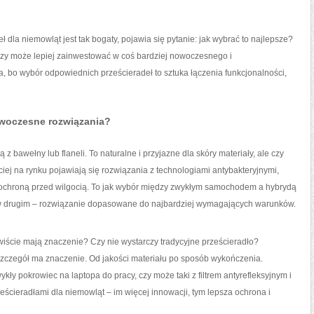
 dla niemowląt jest tak bogaty, pojawia się pytanie: jak wybrać to najlepsze?
 czy może lepiej zainwestować w coś bardziej nowoczesnego i
, bo wybór odpowiednich prześcieradeł to sztuka łączenia funkcjonalności,
woczesne rozwiązania?
 bawełny lub flaneli. To naturalne i przyjazne dla skóry materiały, ale czy
ej na rynku pojawiają się rozwiązania z technologiami antybakteryjnymi,
 ochroną przed wilgocią. To jak wybór między zwykłym samochodem a hybrydą
w drugim – rozwiązanie dopasowane do najbardziej wymagających warunków.
ywiście mają znaczenie? Czy nie wystarczy tradycyjne prześcieradło?
zczegół ma znaczenie. Od jakości materiału po sposób wykończenia.
kły pokrowiec na laptopa do pracy, czy może taki z filtrem antyrefleksyjnym i
eścieradłami dla niemowląt – im więcej innowacji, tym lepsza ochrona i