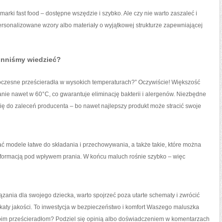
rki fast food – dostępne wszędzie i szybko. Ale czy nie warto zaszaleć i
rsonalizowane wzory albo materiały o wyjątkowej strukturze zapewniającej
inniśmy wiedzieć?
owoczesne prześcieradła w wysokich temperaturach?” Oczywiście! Większość
anie nawet w 60°C, co gwarantuje eliminację bakterii i alergenów. Niezbędne
się do zaleceń producenta – bo nawet najlepszy produkt może stracić swoje
ć modele łatwe do składania i przechowywania, a także takie, które można
eformacją pod wpływem prania. W końcu maluch rośnie szybko – więc
nia dla swojego dziecka, warto spojrzeć poza utarte schematy i zwrócić
katy jakości. To inwestycja w bezpieczeństwo i komfort Waszego maluszka
swoim prześcieradłom? Podziel się opinią albo doświadczeniem w komentarzach