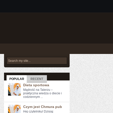
POPULAR
RECENT
Dieta sportowa
Mądrość na Talerzu –
praktyczna wiedza o diecie i
codziennym ...
Czym jest Chmura pub
Hej‌ czytelniku! Dzisiaj