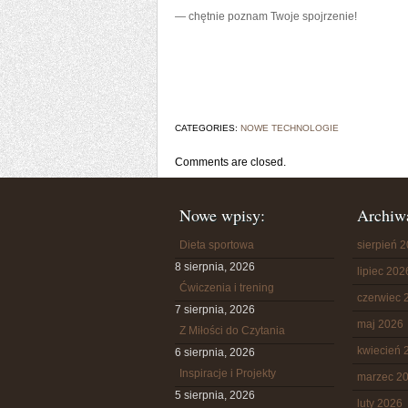
— chętnie poznam Twoje spojrzenie!
CATEGORIES:
NOWE TECHNOLOGIE
Comments are closed.
Nowe wpisy:
Archiw
Dieta sportowa
sierpień 
8 sierpnia, 2026
lipiec 202
Ćwiczenia i trening
czerwiec 
7 sierpnia, 2026
maj 2026
Z Miłości do Czytania
kwiecień 
6 sierpnia, 2026
Inspiracje i Projekty
marzec 2
5 sierpnia, 2026
luty 2026