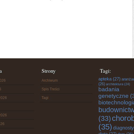
a
Strony
Tagi:
apteka
(27)
aranża
2026
Archiwum
(26)
architektura
(24)
badania
6
Spis Treści
genetyczne
(
2026
Tagi
biotechnologi
budownict
2026
choro
(33)
026
(35)
diagnost
dieta
(27)