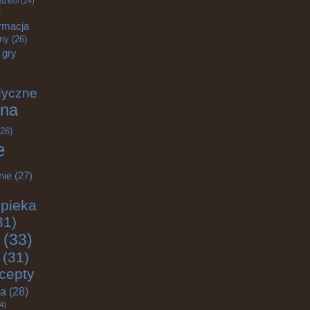
dzieci
(24)
)
rmacja
zny
(26)
gry
dyczne
na
26)
e
nie
(27)
pieka
31)
(33)
(31)
cepty
ja
(28)
4)