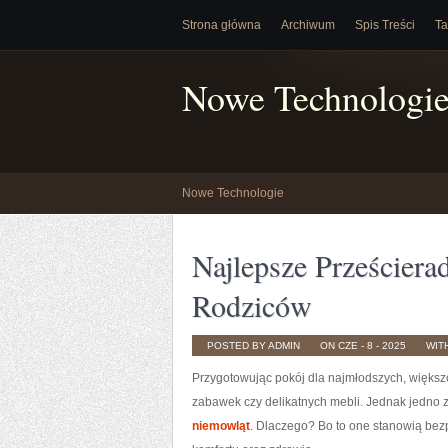
Strona główna
Archiwum
Spis Treści
Ta
Nowe Technologi
Nowe Technologie
Najlepsze Prześciera
Rodziców
POSTED BY ADMIN
ON CZE - 8 - 2025
WIT
Przygotowując pokój dla najmłodszych, większ
zabawek czy delikatnych mebli. Jednak jedno 
niemowląt
. Dlaczego? Bo to one stanowią bez