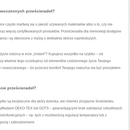
owoczesnych prześcieradeł?
e często martwią się o jakość używanych materiałów albo o to, czy nie
coraz więcej certyfikowanych produktów. Prześcieradła dla niemowląt dostępne
ania i są stworzone z myślą o delikatnej skórze najmłodszych.
życie rodzica w erze „instant”? Kupujesz wszystko na szybko – od
 czy właśnie tego oczekujesz od elementów codziennego życia Twojego
 i nowoczesnego – bo przecież komfort Twojego malucha ma być priorytetem
cie prześcieradeł?
 tylko są bezpieczne dla skóry dziecka, ale również przyjazne środowisku.
tyfikatami OEKO-TEX lub GOTS – gwarantującymi brak substancji szkodliwych.
elofunkcyjnych – np. tych z możliwością regulacji temperatury lub z
ocią i zabrudzeniami.