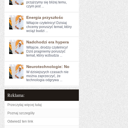
przyjrzymy się bliżej temu,
czym jest ...
Energia przyszłośc
Witajcie czytelnicy! Dzisiaj
⁣chcemy poruszyć temat, który
wciąż budzi ...
Nadchodzi era hypera
Witajcie, drodzy ⁣czytelnicy!
Dziś pragniemy poruszyć
temat, który wzbudza ...
Neurotechnologie: No
W dzisiejszych czasach nie
można zaprzeczyć, ⁣że​
technologia ‌odgrywa ...
Reklama:
Przeczytaj więcej tutaj
Poznaj szczegóły
Odwiedź ten link