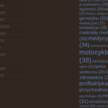
dom
(26)
e-commerce
(28
026
egzaminy
(28)
fa
2025
(27)
fitness medyc
genetyka
(30)
2025
edukacyjne
(27)
ik 2025
korepetycje
(28)
materiały me
2025
medycy
(30)
2025
(34)
mieszkanie
(
5
motocykl
2025
(38)
odchudza
opieka
ogród
(26)
2025
o
społeczna
(28)
025
zdrowotna
(
profilaktyka
przychodnia
re
psychologia
(26)
(31)
rehabilitac
remont
(26)
rodzina
(2