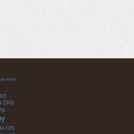
cja wnętrz
30)
a
(30)
wo
by
yka
(28)