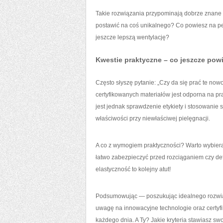
Takie rozwiązania przypominają dobrze znane ma
postawić na coś unikalnego? Co powiesz na pe
jeszcze lepszą wentylację?
Kwestie praktyczne – co jeszcze pow
Często słyszę pytanie: „Czy da się prać te n
certyfikowanych materiałów jest odporna na pr
jest jednak sprawdzenie etykiety i stosowanie 
właściwości przy niewłaściwej pielęgnacji.
A co z wymogiem praktyczności? Warto wybiera
łatwo zabezpieczyć przed rozciąganiem czy d
elastyczność to kolejny atut!
Podsumowując — poszukując idealnego rozwiąza
uwagę na innowacyjne technologie oraz certyfi
każdego dnia. A Ty? Jakie kryteria stawiasz 