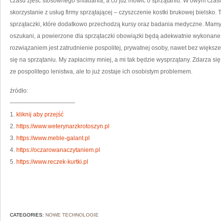
czasu zjeść stosownego śniadania, a co już mówić o sprzątaniu. W owym czas
skorzystanie z usług firmy sprzątającej – czyszczenie kostki brukowej bielsko. 
sprzątaczki, które dodatkowo przechodzą kursy oraz badania medyczne. Mam
oszukani, a powierzone dla sprzątaczki obowiązki będą adekwatnie wykonan
rozwiązaniem jest zatrudnienie pospolitej, prywatnej osoby, nawet bez większe
się na sprzątaniu. My zapłacimy mniej, a mi tak będzie wysprzątany. Zdarza się,
ze pospolitego lenistwa, ale to już zostaje ich osobistym problemem.
źródło:
———————————
1.
kliknij aby przejść
2.
https://www.weterynarzkrotoszyn.pl
3.
https://www.meble-galant.pl
4.
https://oczarowanaczytaniem.pl
5.
https://www.reczek-kurtki.pl
CATEGORIES:
NOWE TECHNOLOGIE