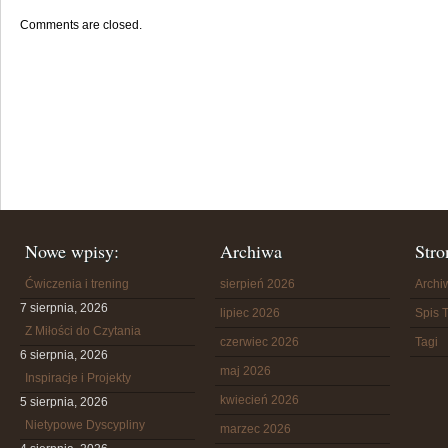
Comments are closed.
Nowe wpisy:
Archiwa
Stro
Ćwiczenia i trening
sierpień 2026
Arch
7 sierpnia, 2026
lipiec 2026
Spis T
Z Miłości do Czytania
czerwiec 2026
Tagi
6 sierpnia, 2026
maj 2026
Inspiracje i Projekty
kwiecień 2026
5 sierpnia, 2026
Nietypowe Dyscypliny
marzec 2026