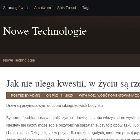
Strona główna
Archiwum
Spis Treści
Tagi
Nowe Technologie
Nowe Technologie
Jak nie ulega kwestii, w życiu są r
JA
POSTED BY ADMIN
ON PAŹ - 7 - 2025
WITH
MOŻLIWOŚĆ KOMENTOWANIA
ZO
NIE
UL
Drzwi są przymusowym detalem jakiegokolwiek budynku
KWE
W
ŻY
SĄ
By obronić schludność w najbliższym środowisku, trzeba włożyć sporo wysiłku 
RZ
NI
Niestety nie każdy może sobie pozwolić na sprzątanie, czy to z obowiązku, lu
i braku czasu. Dzieje się tak w przypadku rodzin bogatych, mnóstwo pracującyc