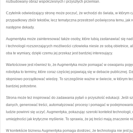
rozbudowany obraz współczesnych i przyszłych przemian.
Czytelnik odwiedzający stronę może poczuć, że wchodzi do świata, w którym c
przypadkowy zbiór tekstów, lecz tematyczna przestrzeń poświęcona temu, jak
następne dekady.
Augmentyka może zainteresować także osoby, które lubią zastanawiać się nad
i technologii rozszerzających możliwości człowieka niesie ze sobą obietnice, 
oba te wymiary, dzięki czemu jej przekaz jest bardziej interesujący.
Wartościowe jest również to, że Augmentyka może pomagać w oswajaniu pojęć,
robotyka to terminy, które coraz częściej pojawiają się w debacie publicznej. 
stopniowo porządkować wiedzę. To szczególnie ważne w świecie, w którym tec
bardziej potrzebne.
Strona może też inspirować do zadawania pytań o przyszłość edukacji. Jeśli szt
danych, generować treści, automatyzować procesy i pomagać w podejmowaniu de
ludzie powinni się uczyć. Augmentyka, pokazując szeroki kontekst technologii,
umiejętności jak krytyczne myślenie. To sprawia, że jej treści mają znaczenie n
W kontekście biznesu Augmentyka pomaga dostrzec, że technologia nie jest już 