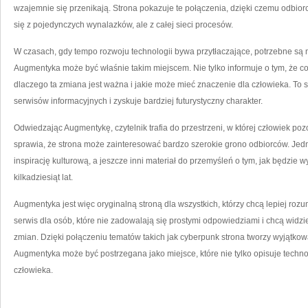
wzajemnie się przenikają. Strona pokazuje te połączenia, dzięki czemu odbior
się z pojedynczych wynalazków, ale z całej sieci procesów.
W czasach, gdy tempo rozwoju technologii bywa przytłaczające, potrzebne są 
Augmentyka może być właśnie takim miejscem. Nie tylko informuje o tym, że co
dlaczego ta zmiana jest ważna i jakie może mieć znaczenie dla człowieka. To sp
serwisów informacyjnych i zyskuje bardziej futurystyczny charakter.
Odwiedzając Augmentykę, czytelnik trafia do przestrzeni, w której człowiek po
sprawia, że strona może zainteresować bardzo szerokie grono odbiorców. Jedni 
inspirację kulturową, a jeszcze inni materiał do przemyśleń o tym, jak będzie wy
kilkadziesiąt lat.
Augmentyka jest więc oryginalną stroną dla wszystkich, którzy chcą lepiej rozu
serwis dla osób, które nie zadowalają się prostymi odpowiedziami i chcą widzi
zmian. Dzięki połączeniu tematów takich jak cyberpunk strona tworzy wyjątkow
Augmentyka może być postrzegana jako miejsce, które nie tylko opisuje techn
człowieka.