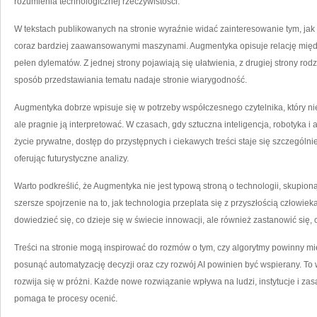
rozumienia technologicznej rzeczywistości.
W tekstach publikowanych na stronie wyraźnie widać zainteresowanie tym, jak
coraz bardziej zaawansowanymi maszynami. Augmentyka opisuje relację międz
pełen dylematów. Z jednej strony pojawiają się ułatwienia, z drugiej strony rodz
sposób przedstawiania tematu nadaje stronie wiarygodność.
Augmentyka dobrze wpisuje się w potrzeby współczesnego czytelnika, który nie c
ale pragnie ją interpretować. W czasach, gdy sztuczna inteligencja, robotyka 
życie prywatne, dostęp do przystępnych i ciekawych treści staje się szczególn
oferując futurystyczne analizy.
Warto podkreślić, że Augmentyka nie jest typową stroną o technologii, skupioną
szersze spojrzenie na to, jak technologia przeplata się z przyszłością człowieka
dowiedzieć się, co dzieje się w świecie innowacji, ale również zastanowić się, 
Treści na stronie mogą inspirować do rozmów o tym, czy algorytmy powinny m
posunąć automatyzację decyzji oraz czy rozwój AI powinien być wspierany. To
rozwija się w próżni. Każde nowe rozwiązanie wpływa na ludzi, instytucje i z
pomaga te procesy ocenić.