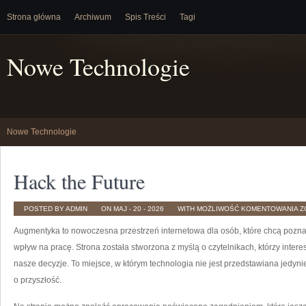
Strona główna
Archiwum
Spis Treści
Tagi
Nowe Technologie
Nowe Technologie
Hack the Future
H
POSTED BY ADMIN
ON MAJ - 20 - 2026
WITH
MOŻLIWOŚĆ KOMENTOWANIA
Z
T
F
Augmentyka to nowoczesna przestrzeń internetowa dla osób, które chcą pozna
wpływ na pracę. Strona została stworzona z myślą o czytelnikach, którzy interes
nasze decyzje. To miejsce, w którym technologia nie jest przedstawiana jedynie
o przyszłość.