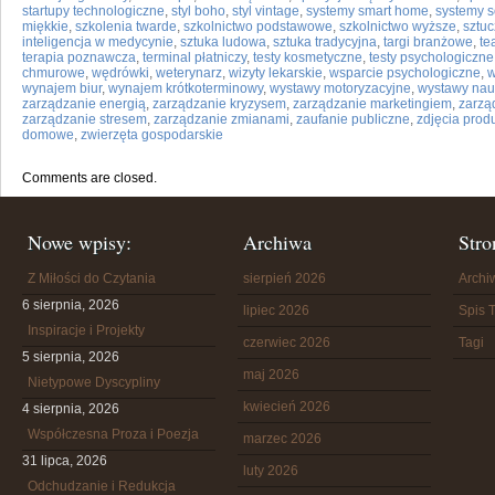
startupy technologiczne
,
styl boho
,
styl vintage
,
systemy smart home
,
systemy s
miękkie
,
szkolenia twarde
,
szkolnictwo podstawowe
,
szkolnictwo wyższe
,
sztuc
inteligencja w medycynie
,
sztuka ludowa
,
sztuka tradycyjna
,
targi branżowe
,
te
terapia poznawcza
,
terminal płatniczy
,
testy kosmetyczne
,
testy psychologiczne
chmurowe
,
wędrówki
,
weterynarz
,
wizyty lekarskie
,
wsparcie psychologiczne
,
w
wynajem biur
,
wynajem krótkoterminowy
,
wystawy motoryzacyjne
,
wystawy na
zarządzanie energią
,
zarządzanie kryzysem
,
zarządzanie marketingiem
,
zarzą
zarządzanie stresem
,
zarządzanie zmianami
,
zaufanie publiczne
,
zdjęcia prod
domowe
,
zwierzęta gospodarskie
Comments are closed.
Nowe wpisy:
Archiwa
Stro
Z Miłości do Czytania
sierpień 2026
Arch
6 sierpnia, 2026
lipiec 2026
Spis T
Inspiracje i Projekty
czerwiec 2026
Tagi
5 sierpnia, 2026
maj 2026
Nietypowe Dyscypliny
kwiecień 2026
4 sierpnia, 2026
Współczesna Proza i Poezja
marzec 2026
31 lipca, 2026
luty 2026
Odchudzanie i Redukcja