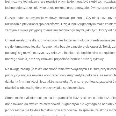
jest możliwe technicznie, ale również o tym, jakie mogą być skutki tych rozwi
technologię szerzej: nie tylko przez pryzmat programów, ale również przez pry
Dużym atutem strony jest jej wielowymiarowe spojrzenie. Czytelnik może przec
rozważań o przyszłości społeczeństwa. Dzięki temu Augmentyka może zainter
zaczynają swoją przygodę z tematami technologicznymi, jak i tych, którzy od d
Charakterystyczne dla strony jest również to, że technologia przedstawiana j
się do formalnego języka, Augmentyka buduje atmosferę ciekawości. Teksty z
posunąć się rozwój maszyn, czy sztuczna inteligencja będzie tylko narzędziem
naszego świata, oraz czy człowiek przyszłości będzie bardziej cyfrowy.
Na uwagę zasługuje także obecność tematów związanych z kulturą przyszłości.
publicystyczny, ale również wyobrażeniowy. Augmentyka pokazuje, że rozwój t
działania firm i instytucji, lecz także na sztukę. To ważne, ponieważ przyszłość
również w obawach, które tworzymy jako społeczeństwo.
Strona może być interesująca dla programistów. Każdy, kto chce lepiej rozumieć
dopasowane do swoich zainteresowań. Augmentyka nie wymaga od odbiorcy sp
jednocześnie nie traktuje tematów powierzchownie. To sprawia, że strona mo