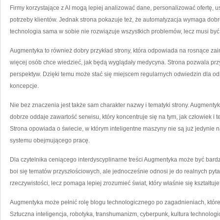
Firmy korzystające z AI mogą lepiej analizować dane, personalizować ofertę, 
potrzeby klientów. Jednak strona pokazuje też, że automatyzacja wymaga dobr
technologia sama w sobie nie rozwiązuje wszystkich problemów, lecz musi b
Augmentyka to również dobry przykład strony, która odpowiada na rosnące zai
więcej osób chce wiedzieć, jak będą wyglądały medycyna. Strona pozwala prz
perspektyw. Dzięki temu może stać się miejscem regularnych odwiedzin dla o
koncepcje.
Nie bez znaczenia jest także sam charakter nazwy i tematyki strony. Augmentyk
dobrze oddaje zawartość serwisu, który koncentruje się na tym, jak człowiek i
Strona opowiada o świecie, w którym inteligentne maszyny nie są już jedynie n
systemu obejmującego pracę.
Dla czytelnika ceniącego interdyscyplinarne treści Augmentyka może być bardz
boi się tematów przyszłościowych, ale jednocześnie odnosi je do realnych pyta
rzeczywistości, lecz pomaga lepiej zrozumieć świat, który właśnie się kształtuje
Augmentyka może pełnić rolę blogu technologicznego po zagadnieniach, które
Sztuczna inteligencja, robotyka, transhumanizm, cyberpunk, kultura technologic