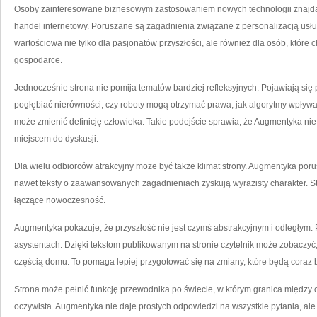
Osoby zainteresowane biznesowym zastosowaniem nowych technologii znajdą na
handel internetowy. Poruszane są zagadnienia związane z personalizacją usł
wartościowa nie tylko dla pasjonatów przyszłości, ale również dla osób, które c
gospodarce.
Jednocześnie strona nie pomija tematów bardziej refleksyjnych. Pojawiają się
pogłębiać nierówności, czy roboty mogą otrzymać prawa, jak algorytmy wpływaj
może zmienić definicję człowieka. Takie podejście sprawia, że Augmentyka nie 
miejscem do dyskusji.
Dla wielu odbiorców atrakcyjny może być także klimat strony. Augmentyka porus
nawet teksty o zaawansowanych zagadnieniach zyskują wyrazisty charakter. Str
łączące nowoczesność.
Augmentyka pokazuje, że przyszłość nie jest czymś abstrakcyjnym i odległym. P
asystentach. Dzięki tekstom publikowanym na stronie czytelnik może zobaczyć, 
częścią domu. To pomaga lepiej przygotować się na zmiany, które będą coraz b
Strona może pełnić funkcję przewodnika po świecie, w którym granica między 
oczywista. Augmentyka nie daje prostych odpowiedzi na wszystkie pytania, ale