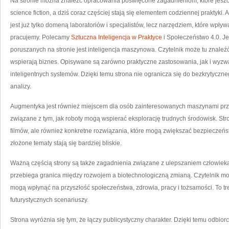
Na stronie można znaleźć opracowania poświęcone zagadnieniom, które jeszcze
science fiction, a dziś coraz częściej stają się elementem codziennej praktyki
jest już tylko domeną laboratoriów i specjalistów, lecz narzędziem, które wpł
pracujemy. Polecamy
Sztuczna Inteligencja w Praktyce
i Społeczeństwo 4.0. J
poruszanych na stronie jest inteligencja maszynowa. Czytelnik może tu znaleźć 
wspierają biznes. Opisywane są zarówno praktyczne zastosowania, jak i wyzwa
inteligentnych systemów. Dzięki temu strona nie ogranicza się do bezkrytyczn
analizy.
Augmentyka jest również miejscem dla osób zainteresowanych maszynami przys
związane z tym, jak roboty mogą wspierać eksplorację trudnych środowisk. Stron
filmów, ale również konkretne rozwiązania, które mogą zwiększać bezpieczeńs
złożone tematy stają się bardziej bliskie.
Ważną częścią strony są także zagadnienia związane z ulepszaniem człowieka
przebiega granica między rozwojem a biotechnologiczną zmianą. Czytelnik moż
mogą wpłynąć na przyszłość społeczeństwa, zdrowia, pracy i tożsamości. To treś
futurystycznych scenariuszy.
Strona wyróżnia się tym, że łączy publicystyczny charakter. Dzięki temu odbiorc