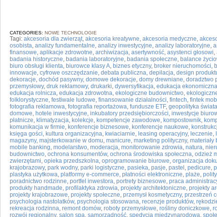
CATEGORIES:
NOWE TECHNOLOGIE
Tagi:
akcesoria dla zwierząt
,
akcesoria kreatywne
,
akcesoria medyczne
,
akceso
osobista
,
analizy fundamentalne
,
analizy inwestycyjne
,
analizy laboratoryjne
,
a
finansowe
,
aplikacje zdrowotne
,
archiwizacja
,
asertywność
,
asystenci głosowi
,
badania historyczne
,
badania laboratoryjne
,
badania społeczne
,
balance życi
biuro obsługi klienta
,
biurowce klasy A
,
biznes etyczny
,
broker nieruchomości
,
innowacje
,
cyfrowe oszczędzanie
,
debata publiczna
,
depilacja
,
design produkt
dekoracje
,
dochód pasywny
,
domowe dekoracje
,
domy drewniane
,
doradztwo 
przemysłowy
,
druk reklamowy
,
drukarki
,
dywersyfikacja
,
edukacja ekonomiczn
edukacja rolnicza
,
edukacja zdrowotna
,
ekologiczne budownictwo
,
ekologiczne
folklorystyczne
,
festiwale ludowe
,
finansowanie działalności
,
fintech
,
fintek mob
fotografia reklamowa
,
fotografia reportażowa
,
fundusze ETF
,
geopolityka świat
domowe
,
hotele inwestycyjne
,
inkubatory przedsiębiorczości
,
inwestycje biuro
płatnicze
,
klimatyzacja
,
kolekcje
,
kompetencje zawodowe
,
kompostownik
,
komp
komunikacja w firmie
,
konferencje biznesowe
,
konferencje naukowe
,
konstruk
księga gości
,
kultura organizacyjna
,
kwiaciarnie
,
leasing operacyjny
,
leczenie
,
magazyny
,
majsterkowanie w domu
,
manicure
,
marketing polityczny
,
materiały
mobile banking
,
modelarstwo
,
moderacja
,
monitorowanie zdrowia
,
natura
,
nier
budownictwo
,
ochrona konsumentów
,
ochrona środowiska społeczna
,
odzież 
zwierzętami
,
opieka przedszkolna
,
oprogramowanie biurowe
,
organizacja do
krajobrazowy
,
park wodny
,
parki logistyczne
,
pasieka
,
pasje
,
pastel
,
pedicure
,
p
plastyka użytkowa
,
platformy e-commerce
,
płatności elektroniczne
,
plaże
,
polit
poradnictwo rodzinne
,
portfel inwestora
,
portrety biznesowe
,
praca administrac
produkty handmade
,
profilaktyka zdrowia
,
projekty architektoniczne
,
projekty a
projekty krajobrazowe
,
projekty społeczne
,
przemysł kosmetyczny
,
przestrzeń 
psychologia nastolatków
,
psychologia stosowana
,
recenzje produktów
,
rękodzi
rekreacja rodzinna
,
remont domów
,
roboty przemysłowe
,
rośliny doniczkowe
,
r
rozwój regionalny
,
salon spa
,
samorządność
,
spedycja międzynarodowa
,
społ