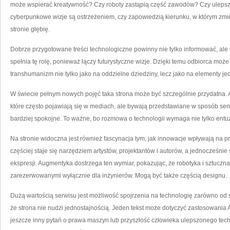
może wspierać kreatywność? Czy roboty zastąpią część zawodów? Czy ulepsza
cyberpunkowe wizje są ostrzeżeniem, czy zapowiedzią kierunku, w którym zmi
stronie głębię.
Dobrze przygotowane treści technologiczne powinny nie tylko informować, al
spełnia tę rolę, ponieważ łączy futurystyczne wizje. Dzięki temu odbiorca może 
transhumanizm nie tylko jako na oddzielne dziedziny, lecz jako na elementy jed
W świecie pełnym nowych pojęć taka strona może być szczególnie przydatna
które często pojawiają się w mediach, ale bywają przedstawiane w sposób sen
bardziej spokojne. To ważne, bo rozmowa o technologii wymaga nie tylko entu
Na stronie widoczna jest również fascynacja tym, jak innowacje wpływają na 
częściej staje się narzędziem artystów, projektantów i autorów, a jednocześnie 
ekspresji. Augmentyka dostrzega ten wymiar, pokazując, że robotyka i sztuczna
zarezerwowanymi wyłącznie dla inżynierów. Mogą być także częścią designu.
Dużą wartością serwisu jest możliwość spojrzenia na technologię zarówno od 
że strona nie nudzi jednostajnością. Jeden tekst może dotyczyć zastosowania A
jeszcze inny pytań o prawa maszyn lub przyszłość człowieka ulepszonego tec