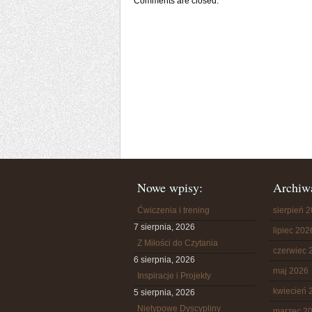
Comments are closed.
Nowe wpisy:
Archiw
Ćwiczenia i trening
sierpień 
7 sierpnia, 2026
lipiec 202
Z Miłości do Czytania
czerwiec 
6 sierpnia, 2026
maj 2026
Inspiracje i Projekty
kwiecień 
5 sierpnia, 2026
Nietypowe Dyscypliny
marzec 2