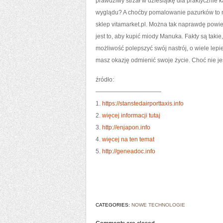
prawdziwy strzał w dziesiątkę dla praktycznie k
wyglądu? A choćby pomalowanie pazurków to n
sklep vitamarket.pl. Można tak naprawdę powied
jest to, aby kupić miody Manuka. Fakty są taki
możliwość polepszyć swój nastrój, o wiele lep
masz okazję odmienić swoje życie. Choć nie jes
źródło:
———————————
1.
https://stanstedairporttaxis.info
2.
więcej informacji tutaj
3.
http://enjapon.info
4.
więcej na ten temat
5.
http://geneadoc.info
CATEGORIES:
NOWE TECHNOLOGIE