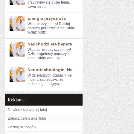
przyjrzymy się bliżej temu,
czym jest ...
Energia przyszłośc
Witajcie czytelnicy! Dzisiaj
⁣chcemy poruszyć temat, który
wciąż budzi ...
Nadchodzi era hypera
Witajcie, drodzy ⁣czytelnicy!
Dziś pragniemy poruszyć
temat, który wzbudza ...
Neurotechnologie: No
W dzisiejszych czasach nie
można zaprzeczyć, ⁣że​
technologia ‌odgrywa ...
Reklama:
Dowiedz się więcej tutaj
Zobacz pełen tekst tutaj
Poznaj szczegóły