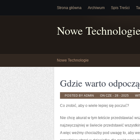
Strona główna
Archiwum
Spis Treści
Ta
Nowe Technologi
Nowe Technologie
Gdzie warto odpoczą
POSTED BY ADMIN
ON CZE - 28 - 2025
WI
Co zrobić, aby o wiele lepiej się poczuć?
Nie chcę akurat w tym tekście przedstawiać ws
najzwyczajniej w świecie przedstawić wszystkim
A więc weźmy chociażby pod uwagę to, aby wejś