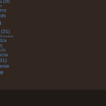
ja
(28)
4)
zny
ods
a
(31)
5)
wczesne
dza
0)
(26)
ęcia
31)
enie
ie