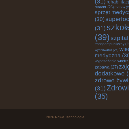
(31)
rehabilitac
remont
(26)
rodzina
(2
sprzęt medyc
superfo
(30)
szkoł
(31)
(39)
szpital
transport publiczny
(2
wie
wychowanie
(24)
medyczna
(3
wyposażenie wnętrz
zaj
zabawa
(27)
dodatkowe
(
zdrowe żywi
Zdrow
(31)
(35)
2026
Nowe Technologie
.