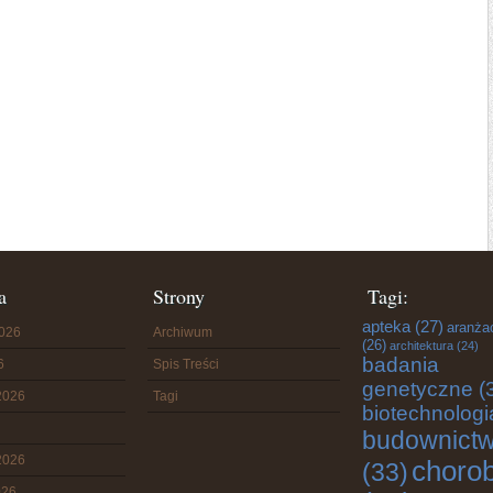
a
Strony
Tagi:
apteka
(27)
aranża
2026
Archiwum
(26)
architektura
(24)
badania
6
Spis Treści
genetyczne
(
2026
Tagi
biotechnologi
budownict
2026
choro
(33)
026