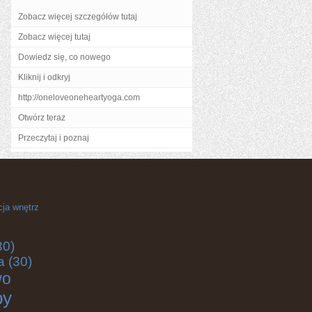
Zobacz więcej szczegółów tutaj
Zobacz więcej tutaj
Dowiedz się, co nowego
Kliknij i odkryj
http://oneloveoneheartyoga.com
Otwórz teraz
Przeczytaj i poznaj
cja wnętrz
30)
a
(30)
wo
by