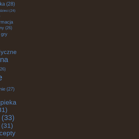
yka
(28)
dzieci
(24)
)
rmacja
zny
(26)
gry
dyczne
na
26)
e
nie
(27)
pieka
31)
(33)
(31)
cepty