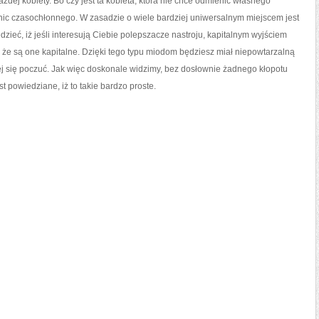
ażdej kobiety. Bo czy jest ta kobieta, która nie chce odmienić własnego
ic czasochłonnego. W zasadzie o wiele bardziej uniwersalnym miejscem jest
zieć, iż jeśli interesują Ciebie polepszacze nastroju, kapitalnym wyjściem
e, że są one kapitalne. Dzięki tego typu miodom będziesz miał niepowtarzalną
iej się poczuć. Jak więc doskonale widzimy, bez dosłownie żadnego kłopotu
t powiedziane, iż to takie bardzo proste.