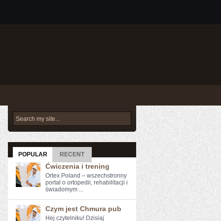
POPULAR
RECENT
Ćwiczenia i trening
Ortex Poland – wszechstronny
portal o ortopedii, rehabilitacji i
świadomym ...
Czym jest Chmura pub
Hej‌ czytelniku! Dzisiaj