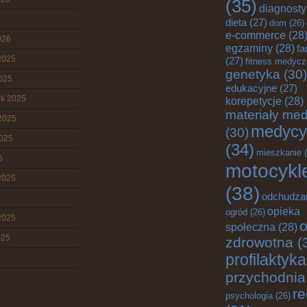
(35)
diagnost
dieta
(27)
dom
(26)
e-commerce
(28
026
egzaminy
(28)
fa
2025
(27)
fitness medyc
genetyka
(30)
2025
edukacyjne
(27)
ik 2025
korepetycje
(28)
materiały me
2025
medycy
(30)
2025
(34)
mieszkanie
(
5
motocykl
2025
(38)
odchudza
opieka
ogród
(26)
2025
o
społeczna
(28)
025
zdrowotna
(
profilaktyka
przychodnia
re
psychologia
(26)